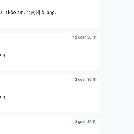
ji̍t
kòe-sin.
台南州
ê lâng.
12 goe̍h 30 改
ng.
12 goe̍h 30 改
ng.
12 goe̍h 30 改