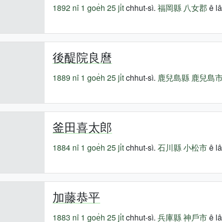
1892 nî
1 goe̍h 25 ji̍t
chhut-sì.
福岡縣
八女郡
ê lâ
後醍院良麿
1889 nî
1 goe̍h 25 ji̍t
chhut-sì.
鹿兒島縣
鹿兒島
釜田喜太郎
1884 nî
1 goe̍h 25 ji̍t
chhut-sì.
石川縣
小松市
ê lâ
加藤恭平
1883 nî
1 goe̍h 25 ji̍t
chhut-sì.
兵庫縣
神戶市
ê lâ