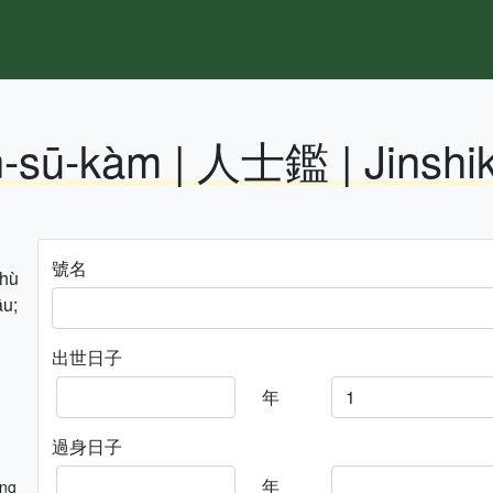
n-sū-kàm | 人士鑑 | Jinshi
號名
hhù
āu;
出世日子
年
過身日子
年
ng