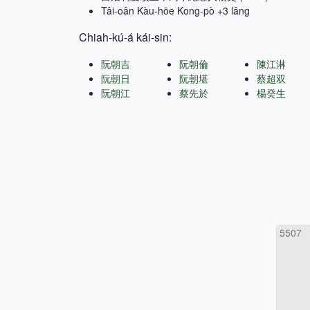
Tâi-oân Kàu-hōe Kong-pò +3 lâng
Chiah-kú-á kái-sin:
阮朝吉
阮朝倫
陳江淋
阮朝日
阮朝堪
蔡超双
阮朝江
蔡先於
楊癸生
5507