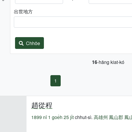
出世地方
Chhōe
16
-hāng kiat-kó
1
趙從程
1899 nî
1 goe̍h 25 ji̍t
chhut-sì.
高雄州
鳳山郡
鳳