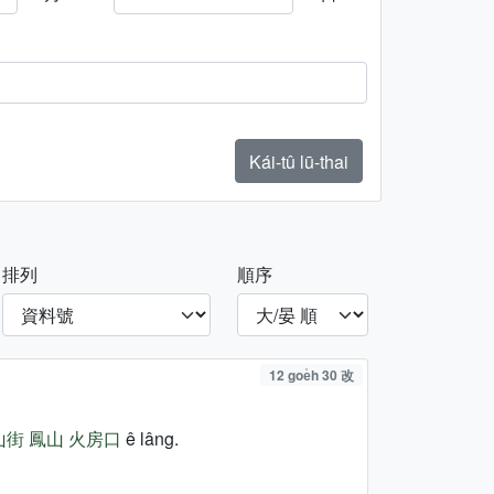
Kái-tû lū-thai
排列
順序
12 goe̍h 30 改
山街
鳳山
火房口
ê lâng.