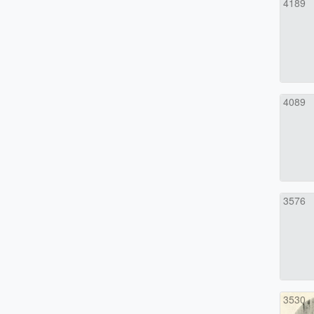
4189
4089
3576
3530