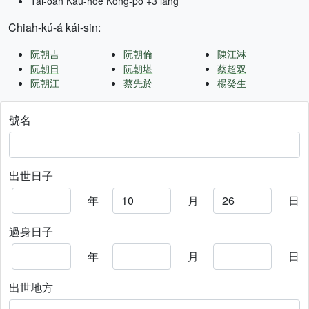
Tâi-oân Kàu-hōe Kong-pò +3 lâng
Chiah-kú-á kái-sin:
阮朝吉
阮朝倫
陳江淋
阮朝日
阮朝堪
蔡超双
阮朝江
蔡先於
楊癸生
號名
出世日子
年
月
日
過身日子
年
月
日
出世地方