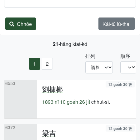
Chhōe
Kái-tû lū-thai
21
-hāng kiat-kó
排列
順序
1
2
6553
12 goe̍h 30 改
劉槺榔
1893 nî
10 goe̍h 26 ji̍t
chhut-sì.
6372
12 goe̍h 30 改
梁吉