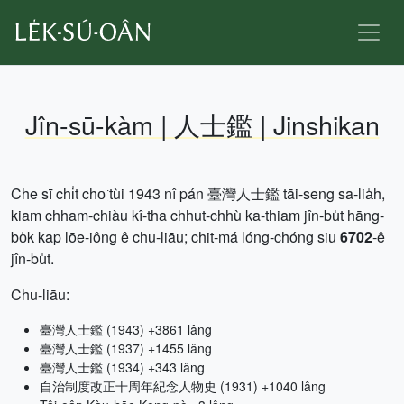
Jîn-sū-kàm | 人士鑑 | Jinshikan
Che sī chi̍t cho͘ tùi 1943 nî pán 臺灣人士鑑 tāi-seng sa-lia̍h,
kiam chham-chiàu kî-tha chhut-chhù ka-thiam jîn-bu̍t hāng-
bo̍k kap lōe-iông ê chu-liāu; chit-má lóng-chóng siu
6702
-ê
jîn-bu̍t.
Chu-liāu:
臺灣人士鑑 (1943) +3861 lâng
臺灣人士鑑 (1937) +1455 lâng
臺灣人士鑑 (1934) +343 lâng
自治制度改正十周年紀念人物史 (1931) +1040 lâng