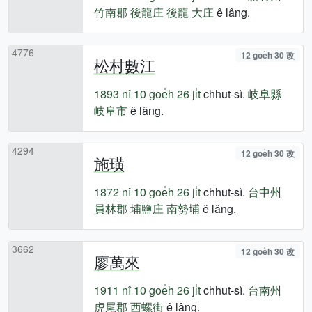
竹南郡
後龍庄
後龍
大庄
ê lâng.
4776
12 goe̍h 30 改
松村數江
1893 nî
10 goe̍h 26 ji̍t
chhut-sì.
岐阜縣
岐阜市
ê lâng.
4294
12 goe̍h 30 改
施璜
1872 nî
10 goe̍h 26 ji̍t
chhut-sì.
台中州
員林郡
埔鹽庄
南勢埔
ê lâng.
3662
12 goe̍h 30 改
廖萬來
1911 nî
10 goe̍h 26 ji̍t
chhut-sì.
台南州
虎尾郡
西螺街
ê lâng.