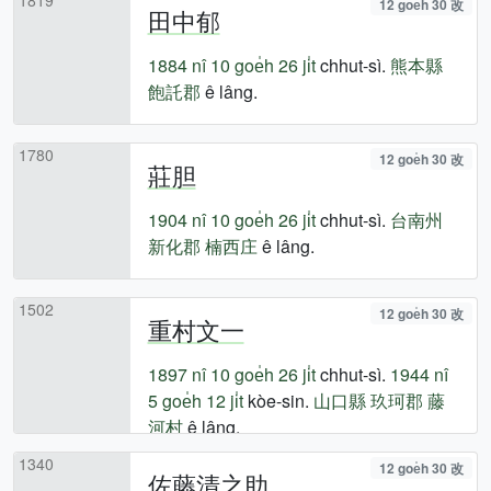
12 goe̍h 30 改
田中郁
1884 nî
10 goe̍h 26 ji̍t
chhut-sì.
熊本縣
飽託郡
ê lâng.
1780
12 goe̍h 30 改
莊胆
1904 nî
10 goe̍h 26 ji̍t
chhut-sì.
台南州
新化郡
楠西庄
ê lâng.
1502
12 goe̍h 30 改
重村文一
1897 nî
10 goe̍h 26 ji̍t
chhut-sì.
1944 nî
5 goe̍h 12 ji̍t
kòe-sin.
山口縣
玖珂郡
藤
河村
ê lâng.
1340
12 goe̍h 30 改
佐藤清之助