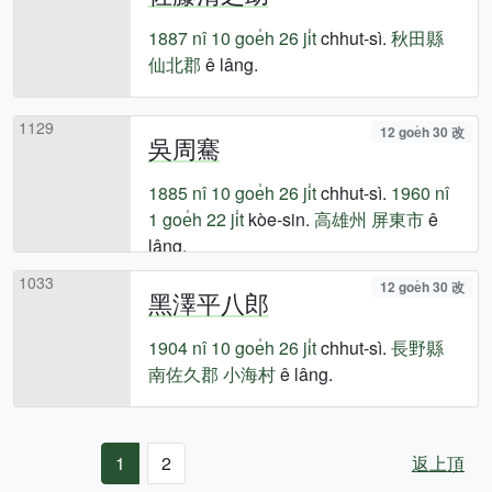
1887 nî
10 goe̍h 26 ji̍t
chhut-sì.
秋田縣
仙北郡
ê lâng.
1129
12 goe̍h 30 改
吳周騫
1885 nî
10 goe̍h 26 ji̍t
chhut-sì.
1960 nî
1 goe̍h 22 ji̍t
kòe-sin.
高雄州
屏東市
ê
lâng.
1033
12 goe̍h 30 改
黑澤平八郎
1904 nî
10 goe̍h 26 ji̍t
chhut-sì.
長野縣
南佐久郡
小海村
ê lâng.
1
2
返上頂