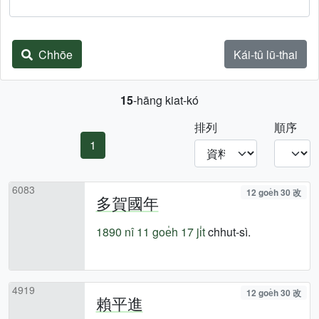
Chhōe
Kái-tû lū-thai
15
-hāng kiat-kó
排列
順序
1
6083
12 goe̍h 30 改
多賀國年
1890 nî
11 goe̍h 17 ji̍t
chhut-sì.
4919
12 goe̍h 30 改
賴平進