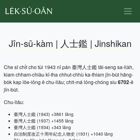
Jîn-sū-kàm | 人士鑑 | Jinshikan
Che sī chi̍t cho͘ tùi 1943 nî pán 臺灣人士鑑 tāi-seng sa-lia̍h,
kiam chham-chiàu kî-tha chhut-chhù ka-thiam jîn-bu̍t hāng-
bo̍k kap lōe-iông ê chu-liāu; chit-má lóng-chóng siu
6702
-ê
jîn-bu̍t.
Chu-liāu:
臺灣人士鑑 (1943) +3861 lâng
臺灣人士鑑 (1937) +1455 lâng
臺灣人士鑑 (1934) +343 lâng
自治制度改正十周年紀念人物史 (1931) +1040 lâng