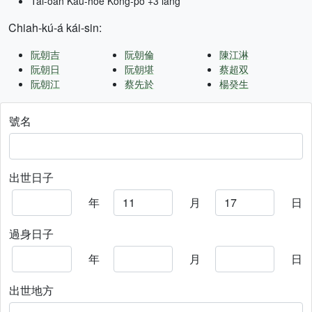
Tâi-oân Kàu-hōe Kong-pò +3 lâng
Chiah-kú-á kái-sin:
阮朝吉
阮朝倫
陳江淋
阮朝日
阮朝堪
蔡超双
阮朝江
蔡先於
楊癸生
號名
出世日子
年
月
日
過身日子
年
月
日
出世地方