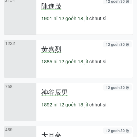
12 goe̍h 30 改
陳進茂
1901 nî
12 goe̍h 18 ji̍t
chhut-sì.
1222
12 goe̍h 30 改
黃嘉烈
1885 nî
12 goe̍h 18 ji̍t
chhut-sì.
758
12 goe̍h 30 改
神谷辰男
1892 nî
12 goe̍h 18 ji̍t
chhut-sì.
469
12 goe̍h 30 改
大月亮