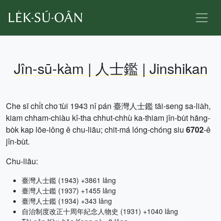
Jîn-sū-kàm | 人士鑑 | Jinshikan
Che sī chi̍t cho͘ tùi 1943 nî pán 臺灣人士鑑 tāi-seng sa-lia̍h,
kiam chham-chiàu kî-tha chhut-chhù ka-thiam jîn-bu̍t hāng-
bo̍k kap lōe-iông ê chu-liāu; chit-má lóng-chóng siu
6702
-ê
jîn-bu̍t.
Chu-liāu:
臺灣人士鑑 (1943) +3861 lâng
臺灣人士鑑 (1937) +1455 lâng
臺灣人士鑑 (1934) +343 lâng
自治制度改正十周年紀念人物史 (1931) +1040 lâng