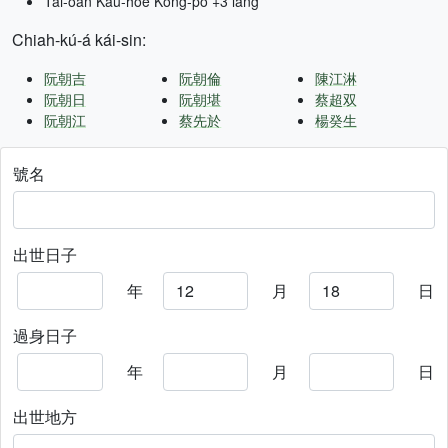
Tâi-oân Kàu-hōe Kong-pò +3 lâng
Chiah-kú-á kái-sin:
阮朝吉
阮朝倫
陳江淋
阮朝日
阮朝堪
蔡超双
阮朝江
蔡先於
楊癸生
號名
出世日子
年
月
日
過身日子
年
月
日
出世地方