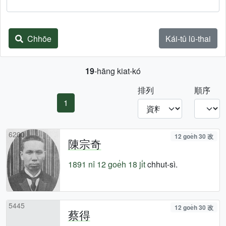
Chhōe
Kái-tû lū-thai
19
-hāng kiat-kó
排列
順序
1
6200
12 goe̍h 30 改
陳宗奇
1891 nî
12 goe̍h 18 ji̍t
chhut-sì.
5445
12 goe̍h 30 改
蔡得