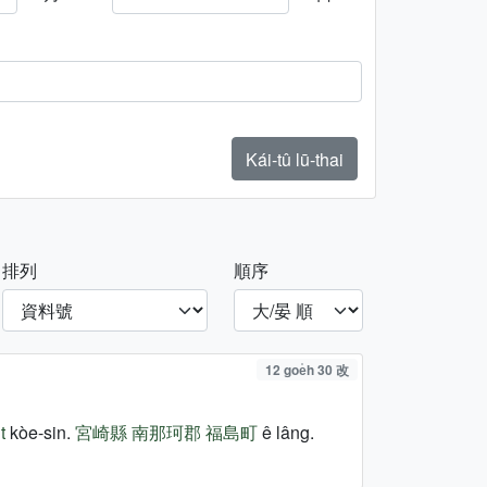
Kái-tû lū-thai
排列
順序
12 goe̍h 30 改
t
kòe-sin.
宮崎縣
南那珂郡
福島町
ê lâng.