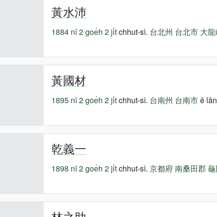
黃水沛
1884 nî
2 goe̍h 2 ji̍t
chhut-sì.
台北州
台北市
大龍
黃國材
1895 nî
2 goe̍h 2 ji̍t
chhut-sì.
台南州
台南市
ê lân
乾義一
1898 nî
2 goe̍h 2 ji̍t
chhut-sì.
京都府
南桑田郡
龜
林之助