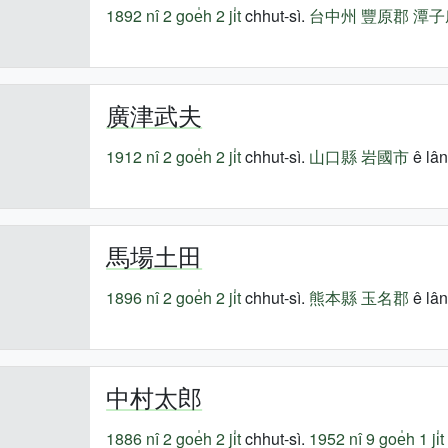
1892 nî
2 goe̍h 2 ji̍t
chhut-sì.
台中州
豐原郡
潭子
廣津武夫
1912 nî
2 goe̍h 2 ji̍t
chhut-sì.
山口縣
岩國市
ê lân
馬場土田
1896 nî
2 goe̍h 2 ji̍t
chhut-sì.
熊本縣
玉名郡
ê lân
中村太郎
1886 nî
2 goe̍h 2 ji̍t
chhut-sì.
1952 nî
9 goe̍h 1 ji̍t