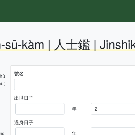
n-sū-kàm | 人士鑑 | Jinshi
號名
hhù
āu;
出世日子
年
過身日子
年
ng