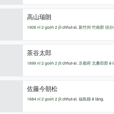
高山瑞朗
1908 nî
2 goe̍h 2 ji̍t
chhut-sì.
新竹州
竹南郡
頭分
茶谷太郎
1899 nî
2 goe̍h 2 ji̍t
chhut-sì.
京都府
北桑田郡
ê l
佐藤今朝松
1884 nî
2 goe̍h 2 ji̍t
chhut-sì.
福島縣
ê lâng.