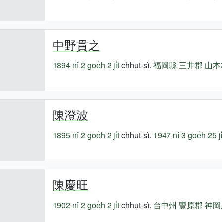
中野貫之
1894 nî
2 goe̍h 2 ji̍t
chhut-sì.
福岡縣
三井郡
山本
陳澄波
1895 nî
2 goe̍h 2 ji̍t
chhut-sì.
1947 nî
3 goe̍h 25 ji̍
陳慶旺
1902 nî
2 goe̍h 2 ji̍t
chhut-sì.
台中州
豐原郡
神岡