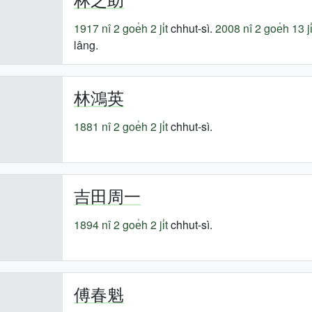
1917 nî
2 goe̍h 2 ji̍t
chhut-sì.
2008 nî
2 goe̍h 13 ji̍
lâng.
林鴻英
1881 nî
2 goe̍h 2 ji̍t
chhut-sì.
吉田周一
1894 nî
2 goe̍h 2 ji̍t
chhut-sì.
傅春魁