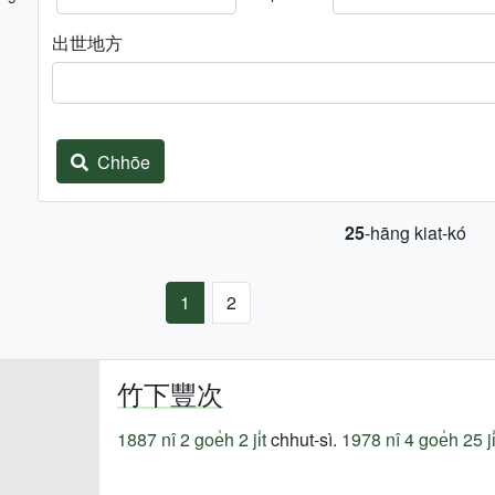
出世地方
Chhōe
25
-hāng kiat-kó
1
2
竹下豐次
1887 nî
2 goe̍h 2 ji̍t
chhut-sì.
1978 nî
4 goe̍h 25 ji̍