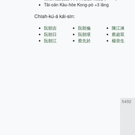
Tâi-oân Kàu-hōe Kong-pò +3 lâng
Chiah-kú-á kái-sin:
阮朝吉
阮朝倫
陳江淋
阮朝日
阮朝堪
蔡超双
阮朝江
蔡先於
楊癸生
5492