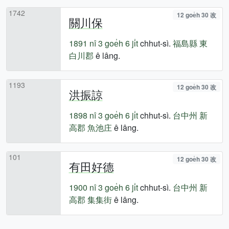
1742
12 goe̍h 30 改
關川保
1891 nî
3 goe̍h 6 ji̍t
chhut-sì.
福島縣
東
白川郡
ê lâng.
1193
12 goe̍h 30 改
洪振諒
1898 nî
3 goe̍h 6 ji̍t
chhut-sì.
台中州
新
高郡
魚池庄
ê lâng.
101
12 goe̍h 30 改
有田好德
1900 nî
3 goe̍h 6 ji̍t
chhut-sì.
台中州
新
高郡
集集街
ê lâng.