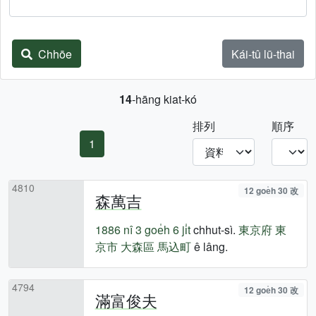
Chhōe
Kái-tû lū-thai
14
-hāng kiat-kó
排列
順序
1
4810
12 goe̍h 30 改
森萬吉
1886 nî
3 goe̍h 6 ji̍t
chhut-sì.
東京府
東
京市
大森區
馬込町
ê lâng.
4794
12 goe̍h 30 改
滿富俊夫