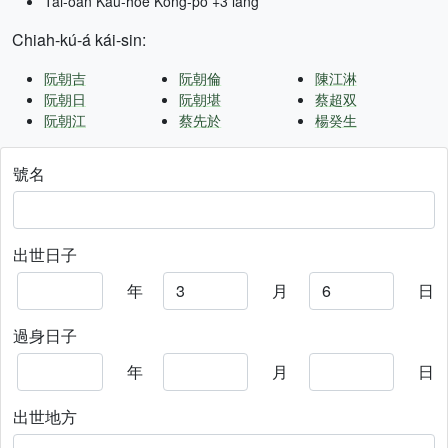
Tâi-oân Kàu-hōe Kong-pò +3 lâng
Chiah-kú-á kái-sin:
阮朝吉
阮朝倫
陳江淋
阮朝日
阮朝堪
蔡超双
阮朝江
蔡先於
楊癸生
號名
出世日子
年
月
日
過身日子
年
月
日
出世地方