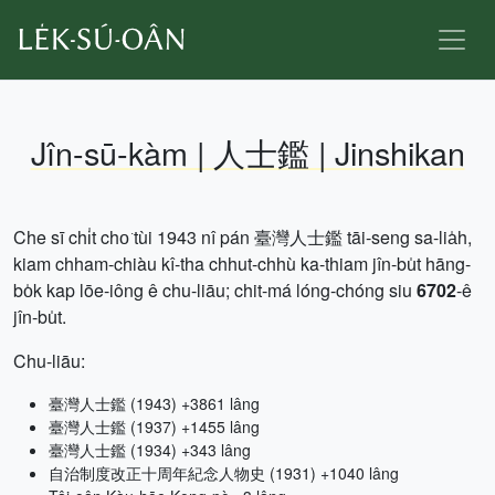
Jîn-sū-kàm | 人士鑑 | Jinshikan
Che sī chi̍t cho͘ tùi 1943 nî pán 臺灣人士鑑 tāi-seng sa-lia̍h,
kiam chham-chiàu kî-tha chhut-chhù ka-thiam jîn-bu̍t hāng-
bo̍k kap lōe-iông ê chu-liāu; chit-má lóng-chóng siu
6702
-ê
jîn-bu̍t.
Chu-liāu:
臺灣人士鑑 (1943) +3861 lâng
臺灣人士鑑 (1937) +1455 lâng
臺灣人士鑑 (1934) +343 lâng
自治制度改正十周年紀念人物史 (1931) +1040 lâng