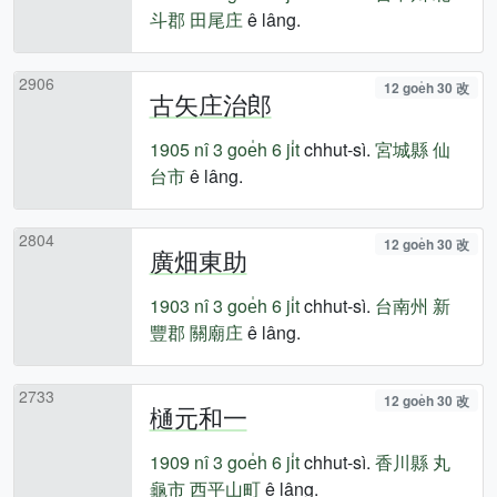
斗郡
田尾庄
ê lâng.
2906
12 goe̍h 30 改
古矢庄治郎
1905 nî
3 goe̍h 6 ji̍t
chhut-sì.
宮城縣
仙
台市
ê lâng.
2804
12 goe̍h 30 改
廣畑東助
1903 nî
3 goe̍h 6 ji̍t
chhut-sì.
台南州
新
豐郡
關廟庄
ê lâng.
2733
12 goe̍h 30 改
樋元和一
1909 nî
3 goe̍h 6 ji̍t
chhut-sì.
香川縣
丸
龜市
西平山町
ê lâng.