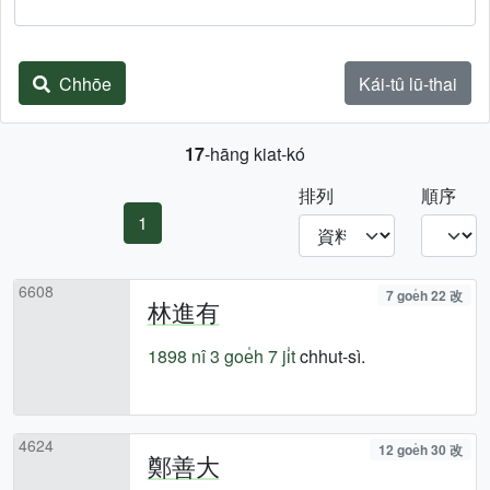
Chhōe
Kái-tû lū-thai
17
-hāng kiat-kó
排列
順序
1
6608
7 goe̍h 22 改
林進有
1898 nî
3 goe̍h 7 ji̍t
chhut-sì.
4624
12 goe̍h 30 改
鄭善大