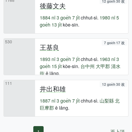
12 goe̍h 30 改
後藤文夫
1884 nî
3 goe̍h 7 ji̍t
chhut-sì.
1980 nî
5
goe̍h 13 ji̍t
kòe-sin.
530
7 goe̍h 17 改
王基良
1893 nî
3 goe̍h 7 ji̍t
chhut-sì.
1963 nî
3
goe̍h 15 ji̍t
kòe-sin.
台中州
大甲郡
清水
街
ê lâng.
111
12 goe̍h 30 改
井出和雄
1887 nî
3 goe̍h 7 ji̍t
chhut-sì.
山梨縣
北
巨摩郡
ê lâng.
1
返上頂