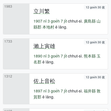
1983
12 goe̍h 30 改
立川繁
1907 nî
3 goe̍h 7 ji̍t
chhut-sì.
廣島縣
山
縣郡
本地村
ê lâng.
1733
12 goe̍h 30 改
瀨上寅雄
1890 nî
3 goe̍h 7 ji̍t
chhut-sì.
熊本縣
玉
名郡
ê lâng.
1312
12 goe̍h 30 改
佐上音松
1897 nî
3 goe̍h 7 ji̍t
chhut-sì.
福井縣
敦
賀郡
ê lâng.
1168