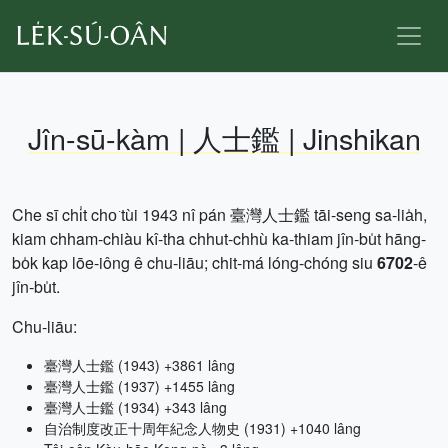
Jîn-sū-kàm | 人士鑑 | Jinshikan
Che sī chi̍t cho͘ tùi 1943 nî pán 臺灣人士鑑 tāi-seng sa-lia̍h,
kiam chham-chiàu kî-tha chhut-chhù ka-thiam jîn-bu̍t hāng-
bo̍k kap lōe-iông ê chu-liāu; chit-má lóng-chóng siu
6702
-ê
jîn-bu̍t.
Chu-liāu:
臺灣人士鑑 (1943) +3861 lâng
臺灣人士鑑 (1937) +1455 lâng
臺灣人士鑑 (1934) +343 lâng
自治制度改正十周年紀念人物史 (1931) +1040 lâng