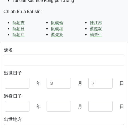
Tâi-oân Kàu-hōe Kong-pò +3 lâng
Chiah-kú-á kái-sin:
阮朝吉
阮朝倫
陳江淋
阮朝日
阮朝堪
蔡超双
阮朝江
蔡先於
楊癸生
號名
出世日子
年
月
日
過身日子
年
月
日
出世地方