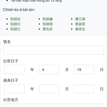
Tâi-oân Kàu-hōe Kong-pò +3 lâng
Chiah-kú-á kái-sin:
阮朝吉
阮朝倫
陳江淋
阮朝日
阮朝堪
蔡超双
阮朝江
蔡先於
楊癸生
號名
出世日子
年
月
日
過身日子
年
月
日
出世地方