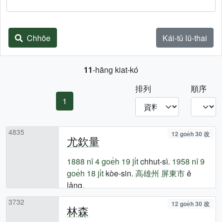
Chhōe
Kái-tû lū-thai
11
-hāng kiat-kó
排列
順序
1
4835
12 goe̍h 30 改
尤欽量
1888 nî
4 goe̍h 19 ji̍t
chhut-sì.
1958 nî
9
goe̍h 18 ji̍t
kòe-sin.
高雄州
屏東市
ê
lâng.
3732
12 goe̍h 30 改
林森