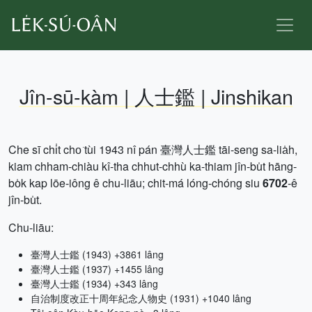
Jîn-sū-kàm | 人士鑑 | Jinshikan
Che sī chi̍t cho͘ tùi 1943 nî pán 臺灣人士鑑 tāi-seng sa-lia̍h,
kiam chham-chiàu kî-tha chhut-chhù ka-thiam jîn-bu̍t hāng-
bo̍k kap lōe-iông ê chu-liāu; chit-má lóng-chóng siu
6702
-ê
jîn-bu̍t.
Chu-liāu:
臺灣人士鑑 (1943) +3861 lâng
臺灣人士鑑 (1937) +1455 lâng
臺灣人士鑑 (1934) +343 lâng
自治制度改正十周年紀念人物史 (1931) +1040 lâng