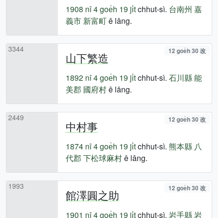
1908 nî
4 goe̍h 19 ji̍t
chhut-sì.
台南州
嘉
義市
新富町
ê lâng.
3344
12 goe̍h 30 改
山下繁造
1892 nî
4 goe̍h 19 ji̍t
chhut-sì.
石川縣
能
美郡
國府村
ê lâng.
2449
12 goe̍h 30 改
中村事
1874 nî
4 goe̍h 19 ji̍t
chhut-sì.
熊本縣
八
代郡
下松球麻村
ê lâng.
1993
12 goe̍h 30 改
館澤圓之助
1901 nî
4 goe̍h 19 ji̍t
chhut-sì.
岩手縣
岩