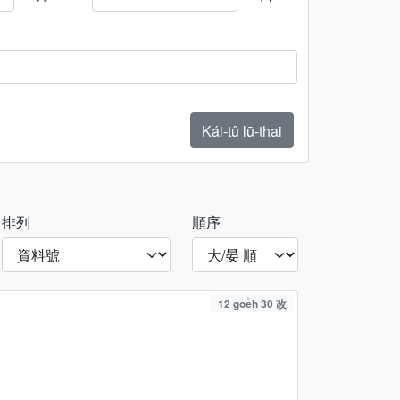
Kái-tû lū-thai
排列
順序
12 goe̍h 30 改