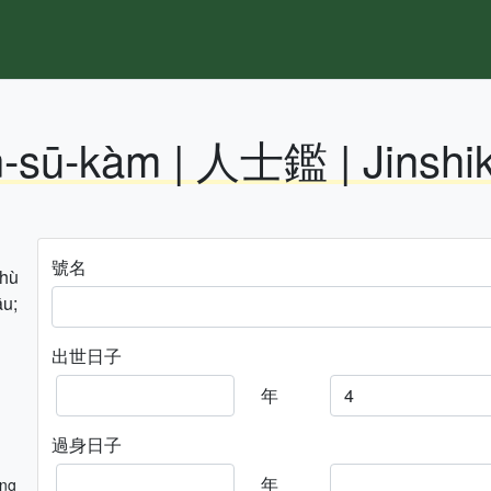
n-sū-kàm | 人士鑑 | Jinshi
號名
hhù
āu;
出世日子
年
過身日子
年
ng