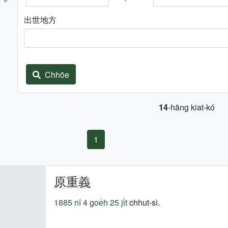
出世地方
Chhōe
14
-hāng kiat-kó
1
原重義
1885 nî
4 goe̍h 25 ji̍t
chhut-sì.