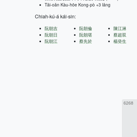
Tâi-oân Kàu-hōe Kong-pò +3 lâng
Chiah-kú-á kái-sin:
阮朝吉
阮朝倫
陳江淋
阮朝日
阮朝堪
蔡超双
阮朝江
蔡先於
楊癸生
6268