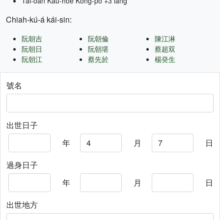
Tâi-oân Kàu-hōe Kong-pò +3 lâng
Chiah-kú-á kái-sin:
阮朝吉
阮朝倫
陳江淋
阮朝日
阮朝堪
蔡超双
阮朝江
蔡先於
楊癸生
號名
出世日子
年
月
日
過身日子
年
月
日
出世地方