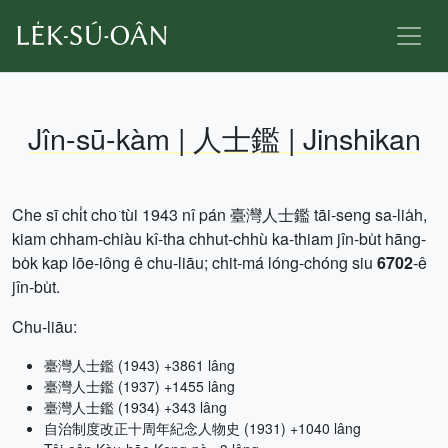
Jîn-sū-kàm | 人士鑑 | Jinshikan
Che sī chi̍t cho͘ tùi 1943 nî pán 臺灣人士鑑 tāi-seng sa-lia̍h,
kiam chham-chiàu kî-tha chhut-chhù ka-thiam jîn-bu̍t hāng-
bo̍k kap lōe-iông ê chu-liāu; chit-má lóng-chóng siu
6702
-ê
jîn-bu̍t.
Chu-liāu:
臺灣人士鑑 (1943) +3861 lâng
臺灣人士鑑 (1937) +1455 lâng
臺灣人士鑑 (1934) +343 lâng
自治制度改正十周年紀念人物史 (1931) +1040 lâng