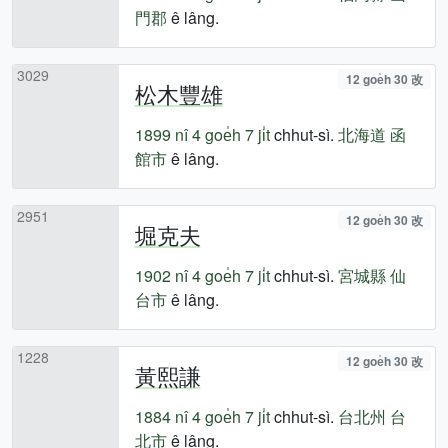
門郡
ê lâng.
3029
12 goe̍h 30 改
松木豐雄
1899 nî
4 goe̍h 7 ji̍t
chhut-sì.
北海道
函
館市
ê lâng.
2951
12 goe̍h 30 改
堀克夫
1902 nî
4 goe̍h 7 ji̍t
chhut-sì.
宮城縣
仙
台市
ê lâng.
1228
12 goe̍h 30 改
黃熙謙
1884 nî
4 goe̍h 7 ji̍t
chhut-sì.
台北州
台
北市
ê lâng.