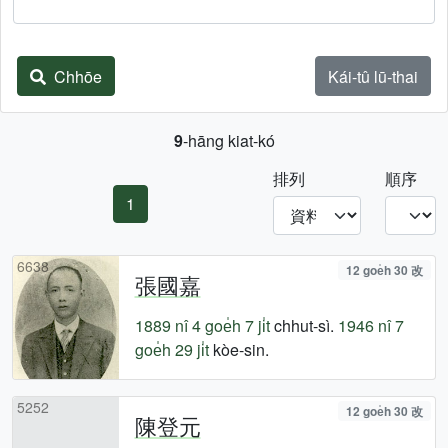
Chhōe
Kái-tû lū-thai
9
-hāng kiat-kó
排列
順序
1
6638
12 goe̍h 30 改
張國嘉
1889 nî
4 goe̍h 7 ji̍t
chhut-sì.
1946 nî
7
goe̍h 29 ji̍t
kòe-sin.
5252
12 goe̍h 30 改
陳登元