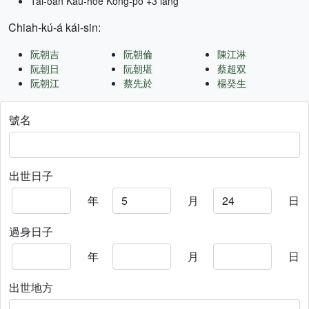
Tâi-oân Kàu-hōe Kong-pò +3 lâng
Chiah-kú-á kái-sin:
阮朝吉
阮朝倫
陳江淋
阮朝日
阮朝堪
蔡超双
阮朝江
蔡先於
楊癸生
號名
出世日子
年
月
日
過身日子
年
月
日
出世地方