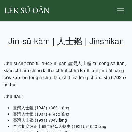
Jîn-sū-kàm | 人士鑑 | Jinshikan
Che sī chi̍t cho͘ tùi 1943 nî pán 臺灣人士鑑 tāi-seng sa-lia̍h,
kiam chham-chiàu kî-tha chhut-chhù ka-thiam jîn-bu̍t hāng-
bo̍k kap lōe-iông ê chu-liāu; chit-má lóng-chóng siu
6702
-ê
jîn-bu̍t.
Chu-liāu:
臺灣人士鑑 (1943) +3861 lâng
臺灣人士鑑 (1937) +1455 lâng
臺灣人士鑑 (1934) +343 lâng
自治制度改正十周年紀念人物史 (1931) +1040 lâng