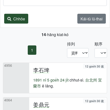
Chhōe
Kái-tû lū-thai
14
-hāng kiat-kó
排列
順序
1
4956
12 goe̍h 30 改
李石埤
1891 nî
5 goe̍h 24 ji̍t
chhut-sì.
台北州
宜
蘭市
ê lâng.
4064
12 goe̍h 30 改
姜鼎元