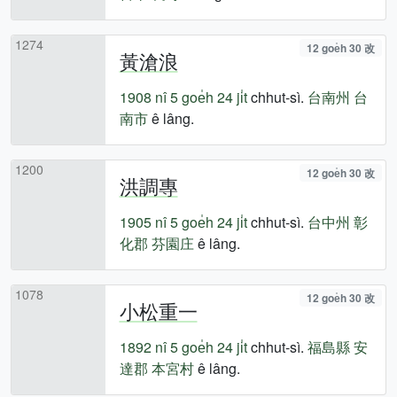
1274
12 goe̍h 30 改
黃滄浪
1908 nî
5 goe̍h 24 ji̍t
chhut-sì.
台南州
台
南市
ê lâng.
1200
12 goe̍h 30 改
洪調專
1905 nî
5 goe̍h 24 ji̍t
chhut-sì.
台中州
彰
化郡
芬園庄
ê lâng.
1078
12 goe̍h 30 改
小松重一
1892 nî
5 goe̍h 24 ji̍t
chhut-sì.
福島縣
安
達郡
本宮村
ê lâng.