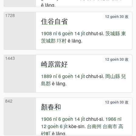
ê lâng.
1728
12 goe̍h 30 改
住谷自省
1908 nî
6 goe̍h 14 ji̍t
chhut-sì.
茨城縣
東
茨城郡
圷村
ê lâng.
1443
12 goe̍h 30 改
崎原當好
1889 nî
6 goe̍h 14 ji̍t
chhut-sì.
岡山縣
兒
島郡
ê lâng.
842
12 goe̍h 30 改
顏春和
1906 nî
6 goe̍h 14 ji̍t
chhut-sì.
1966 nî
12 goe̍h 6 ji̍t
kòe-sin.
台南州
台南市
高
砂町
ê lâng.