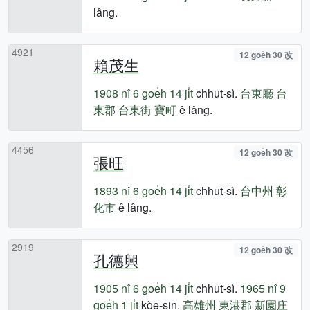
lâng.
4921
12 goe̍h 30 改
賴茂生
1908 nî
6 goe̍h 14 ji̍t
chhut-sì.
台東廳
台
東郡
台東街
寶町
ê lâng.
4456
12 goe̍h 30 改
張旺
1893 nî
6 goe̍h 14 ji̍t
chhut-sì.
台中州
彰
化市
ê lâng.
2919
12 goe̍h 30 改
孔德興
1905 nî
6 goe̍h 14 ji̍t
chhut-sì.
1965 nî
9
goe̍h 1 ji̍t
kòe-sin.
高雄州
東港郡
新園庄