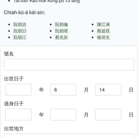
Tâi-oân Kàu-hōe Kong-pò +3 lâng
Chiah-kú-á kái-sin:
阮朝吉
阮朝倫
陳江淋
阮朝日
阮朝堪
蔡超双
阮朝江
蔡先於
楊癸生
號名
出世日子
年
月
日
過身日子
年
月
日
出世地方