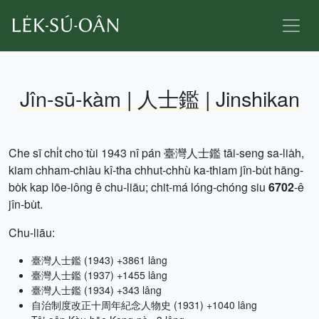
Jîn-sū-kàm | 人士鑑 | Jinshikan
Che sī chi̍t cho͘ tùi 1943 nî pán 臺灣人士鑑 tāi-seng sa-lia̍h,
kiam chham-chiàu kî-tha chhut-chhù ka-thiam jîn-bu̍t hāng-
bo̍k kap lōe-iông ê chu-liāu; chit-má lóng-chóng siu
6702
-ê
jîn-bu̍t.
Chu-liāu:
臺灣人士鑑 (1943) +3861 lâng
臺灣人士鑑 (1937) +1455 lâng
臺灣人士鑑 (1934) +343 lâng
自治制度改正十周年紀念人物史 (1931) +1040 lâng