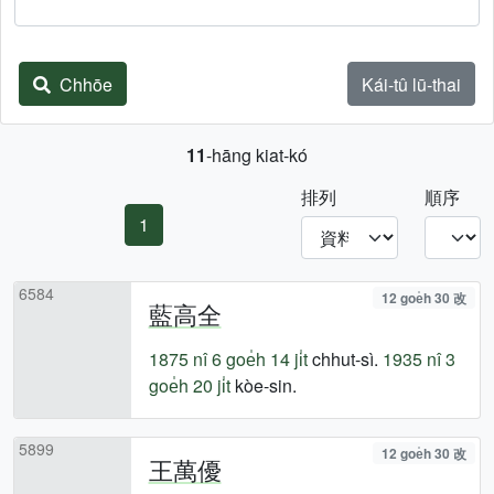
Chhōe
Kái-tû lū-thai
11
-hāng kiat-kó
排列
順序
1
6584
12 goe̍h 30 改
藍高全
1875 nî
6 goe̍h 14 ji̍t
chhut-sì.
1935 nî
3
goe̍h 20 ji̍t
kòe-sin.
5899
12 goe̍h 30 改
王萬優