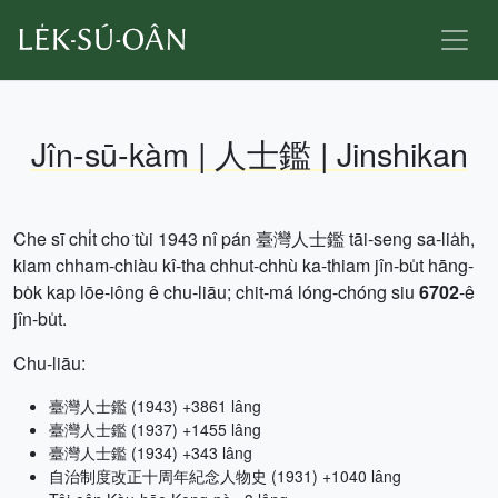
Jîn-sū-kàm | 人士鑑 | Jinshikan
Che sī chi̍t cho͘ tùi 1943 nî pán 臺灣人士鑑 tāi-seng sa-lia̍h,
kiam chham-chiàu kî-tha chhut-chhù ka-thiam jîn-bu̍t hāng-
bo̍k kap lōe-iông ê chu-liāu; chit-má lóng-chóng siu
6702
-ê
jîn-bu̍t.
Chu-liāu:
臺灣人士鑑 (1943) +3861 lâng
臺灣人士鑑 (1937) +1455 lâng
臺灣人士鑑 (1934) +343 lâng
自治制度改正十周年紀念人物史 (1931) +1040 lâng