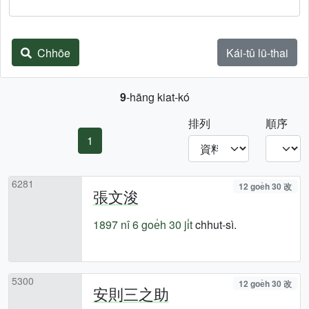
Chhōe
Kái-tû lū-thai
9
-hāng kiat-kó
排列
順序
1
6281
12 goe̍h 30 改
張文浚
1897 nî
6 goe̍h 30 ji̍t
chhut-sì.
5300
12 goe̍h 30 改
安則三之助