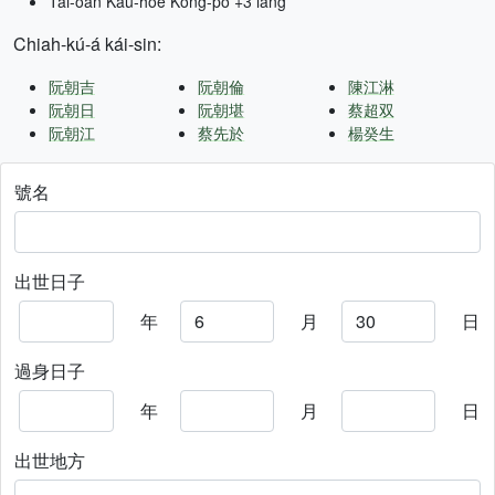
Tâi-oân Kàu-hōe Kong-pò +3 lâng
Chiah-kú-á kái-sin:
阮朝吉
阮朝倫
陳江淋
阮朝日
阮朝堪
蔡超双
阮朝江
蔡先於
楊癸生
號名
出世日子
年
月
日
過身日子
年
月
日
出世地方