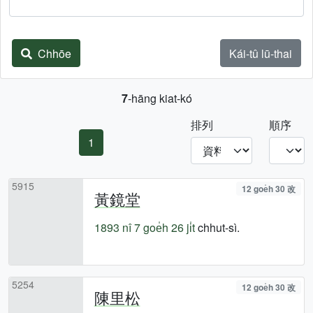
Chhōe
Kái-tû lū-thai
7
-hāng kiat-kó
排列
順序
1
5915
12 goe̍h 30 改
黃鏡堂
1893 nî
7 goe̍h 26 ji̍t
chhut-sì.
5254
12 goe̍h 30 改
陳里松