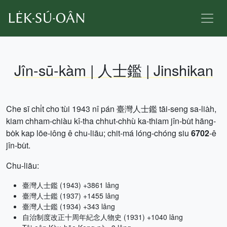
Jîn-sū-kàm | 人士鑑 | Jinshikan
Che sī chi̍t cho͘ tùi 1943 nî pán 臺灣人士鑑 tāi-seng sa-lia̍h,
kiam chham-chiàu kî-tha chhut-chhù ka-thiam jîn-bu̍t hāng-
bo̍k kap lōe-iông ê chu-liāu; chit-má lóng-chóng siu
6702
-ê
jîn-bu̍t.
Chu-liāu:
臺灣人士鑑 (1943) +3861 lâng
臺灣人士鑑 (1937) +1455 lâng
臺灣人士鑑 (1934) +343 lâng
自治制度改正十周年紀念人物史 (1931) +1040 lâng