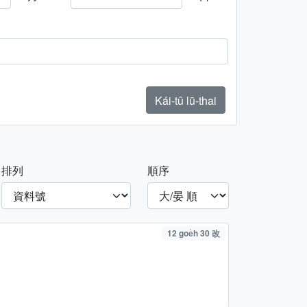
Kái-tû lū-thai
排列
順序
12 goe̍h 30 改