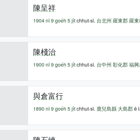
陳呈祥
1904 nî
9 goe̍h 5 ji̍t
chhut-sì.
台北州
羅東郡
羅東
陳棧治
1900 nî
9 goe̍h 5 ji̍t
chhut-sì.
台中州
彰化郡
福興
與倉富行
1890 nî
9 goe̍h 5 ji̍t
chhut-sì.
鹿兒島縣
大島郡
ê l
陳石練