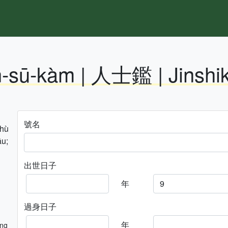
n-sū-kàm | 人士鑑 | Jinshi
號名
hhù
āu;
出世日子
年
過身日子
年
ng