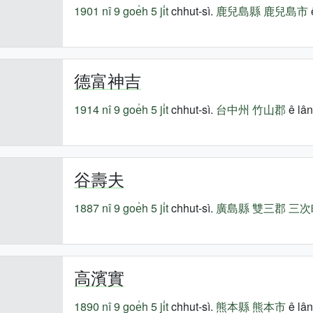
1901 nî
9 goe̍h 5 ji̍t
chhut-sì.
鹿兒島縣
鹿兒島市
德富神吉
1914 nî
9 goe̍h 5 ji̍t
chhut-sì.
台中州
竹山郡
ê lân
谷壽夫
1887 nî
9 goe̍h 5 ji̍t
chhut-sì.
廣島縣
雙三郡
三次
高濱實
1890 nî
9 goe̍h 5 ji̍t
chhut-sì.
熊本縣
熊本市
ê lân