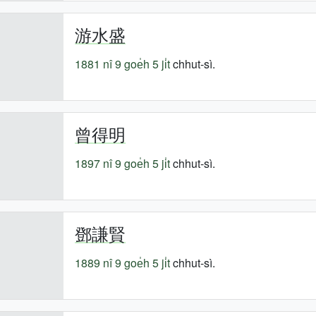
游水盛
1881 nî
9 goe̍h 5 ji̍t
chhut-sì.
曾得明
1897 nî
9 goe̍h 5 ji̍t
chhut-sì.
鄧謙賢
1889 nî
9 goe̍h 5 ji̍t
chhut-sì.