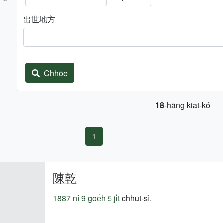
出世地方
Chhōe
18
-hāng kiat-kó
1
陳乾
1887 nî
9 goe̍h 5 ji̍t
chhut-sì.