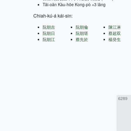
Tâi-oân Kàu-hōe Kong-pò +3 lâng
Chiah-kú-á kái-sin:
阮朝吉
阮朝倫
陳江淋
阮朝日
阮朝堪
蔡超双
阮朝江
蔡先於
楊癸生
6289