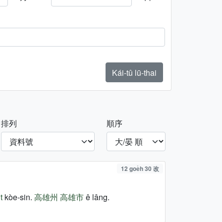
Kái-tû lū-thai
排列
順序
12 goe̍h 30 改
t
kòe-sin.
高雄州
高雄市
ê lâng.