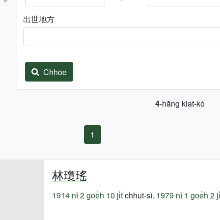
出世地方
Chhōe
4
-hāng kiat-kó
1
林瓊瑤
1914 nî
2 goe̍h 10 ji̍t
chhut-sì.
1979 nî
1 goe̍h 2 ji̍