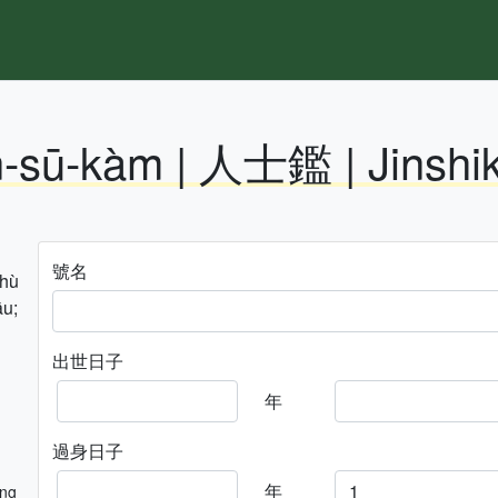
n-sū-kàm | 人士鑑 | Jinshi
號名
hhù
āu;
出世日子
年
過身日子
年
ng