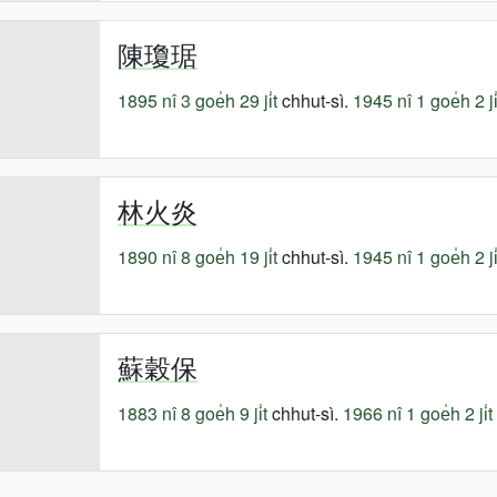
陳瓊琚
1895 nî
3 goe̍h 29 ji̍t
chhut-sì.
1945 nî
1 goe̍h 2 ji̍
林火炎
1890 nî
8 goe̍h 19 ji̍t
chhut-sì.
1945 nî
1 goe̍h 2 ji̍
蘇穀保
1883 nî
8 goe̍h 9 ji̍t
chhut-sì.
1966 nî
1 goe̍h 2 ji̍t