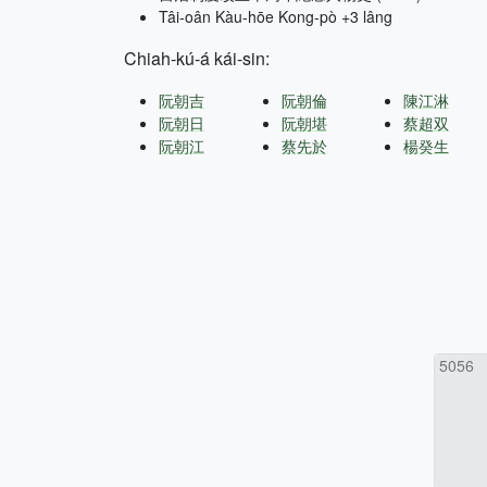
Tâi-oân Kàu-hōe Kong-pò +3 lâng
Chiah-kú-á kái-sin:
阮朝吉
阮朝倫
陳江淋
阮朝日
阮朝堪
蔡超双
阮朝江
蔡先於
楊癸生
5056