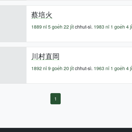
蔡培火
1889 nî
5 goe̍h 22 ji̍t
chhut-sì.
1983 nî
1 goe̍h 4 ji̍
川村直岡
1892 nî
9 goe̍h 20 ji̍t
chhut-sì.
1963 nî
1 goe̍h 4 ji̍
1