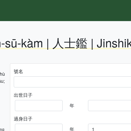
n-sū-kàm | 人士鑑 | Jinshi
號名
hhù
āu;
出世日子
年
過身日子
年
ng