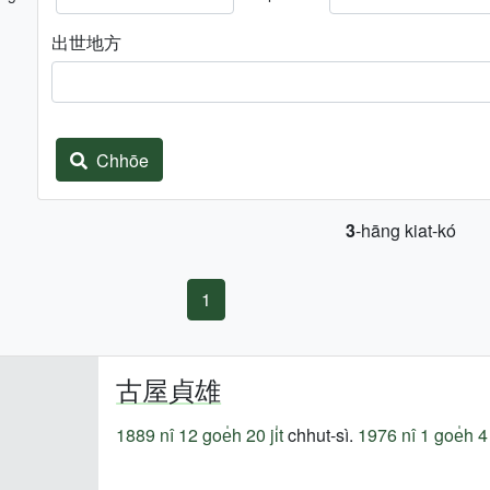
出世地方
Chhōe
3
-hāng kiat-kó
1
古屋貞雄
1889 nî
12 goe̍h 20 ji̍t
chhut-sì.
1976 nî
1 goe̍h 4 j