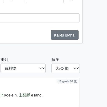
Kái-tû lū-thai
排列
順序
12 goe̍h 30 改
i̍t
kòe-sin.
山梨縣
ê lâng.