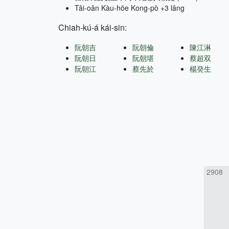
Tâi-oân Kàu-hōe Kong-pò +3 lâng
Chiah-kú-á kái-sin:
阮朝吉
阮朝倫
陳江淋
阮朝日
阮朝堪
蔡超双
阮朝江
蔡先於
楊癸生
2908