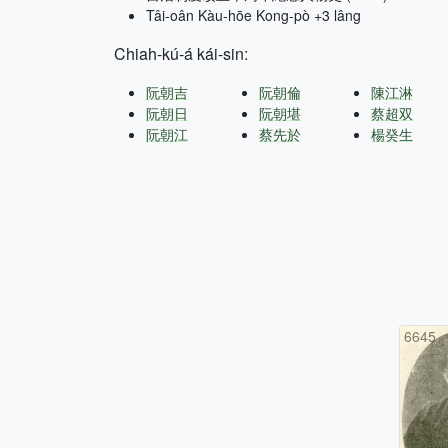
Tâi-oân Kàu-hōe Kong-pò +3 lâng
Chiah-kú-á kái-sin:
阮朝吉
阮朝倫
陳江淋
阮朝日
阮朝堪
蔡超双
阮朝江
蔡先於
楊癸生
6645