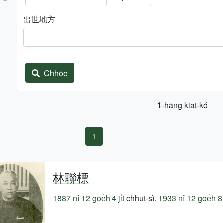
出世地方
Chhōe
1
-hāng kiat-kó
1
林聯標
1887 nî
12 goe̍h 4 ji̍t
chhut-sì.
1933 nî
12 goe̍h 8 j