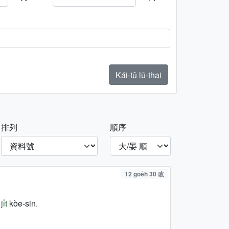
Kái-tû lū-thai
排列
順序
12 goe̍h 30 改
i̍t
kòe-sin.