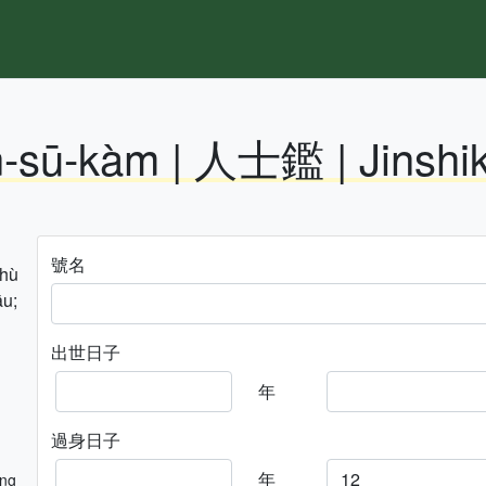
n-sū-kàm | 人士鑑 | Jinshi
號名
hhù
āu;
出世日子
年
過身日子
年
ng