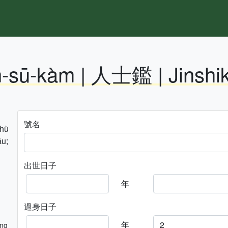
n-sū-kàm | 人士鑑 | Jinshi
號名
hhù
āu;
出世日子
年
過身日子
年
ng