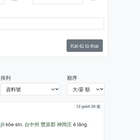
Kái-tû lū-thai
排列
順序
12 goe̍h 30 改
i̍t
kòe-sin.
台中州
豐原郡
神岡庄
ê lâng.