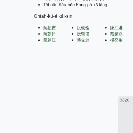
Tâi-oân Kàu-hōe Kong-pò +3 lâng
Chiah-kú-á kái-sin:
阮朝吉
阮朝倫
陳江淋
阮朝日
阮朝堪
蔡超双
阮朝江
蔡先於
楊癸生
3826