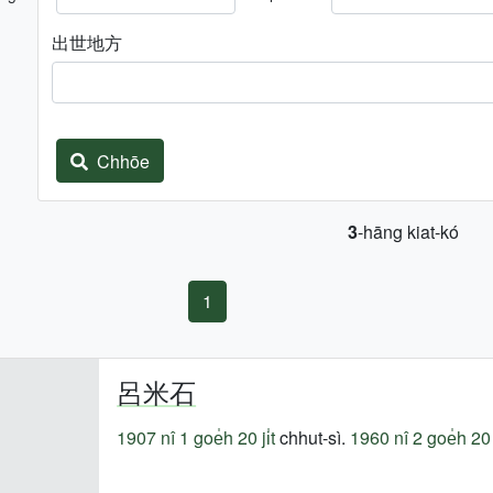
出世地方
Chhōe
3
-hāng kiat-kó
1
呂米石
1907 nî
1 goe̍h 20 ji̍t
chhut-sì.
1960 nî
2 goe̍h 20 j