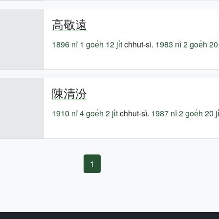
高敬遠
1896 nî
1 goe̍h 12 ji̍t
chhut-sì.
1983 nî
2 goe̍h 20 j
陳清汾
1910 nî
4 goe̍h 2 ji̍t
chhut-sì.
1987 nî
2 goe̍h 20 ji̍
1