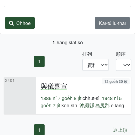
Chhōe
Kái-tû lū-thai
1
-hāng kiat-kó
排列
順序
1
3401
12 goe̍h 30 改
與儀喜宣
1886 nî
7 goe̍h 8 ji̍t
chhut-sì.
1948 nî
5
goe̍h 7 ji̍t
kòe-sin.
沖繩縣
島尻郡
ê lâng.
1
返上頂