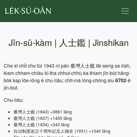
Jîn-sū-kàm | 人士鑑 | Jinshikan
Che sī chi̍t cho͘ tùi 1943 nî pán 臺灣人士鑑 tāi-seng sa-lia̍h,
kiam chham-chiàu kî-tha chhut-chhù ka-thiam jîn-bu̍t hāng-
bo̍k kap lōe-iông ê chu-liāu; chit-má lóng-chóng siu
6702
-ê
jîn-bu̍t.
Chu-liāu:
臺灣人士鑑 (1943) +3861 lâng
臺灣人士鑑 (1937) +1455 lâng
臺灣人士鑑 (1934) +343 lâng
自治制度改正十周年紀念人物史 (1931) +1040 lâng