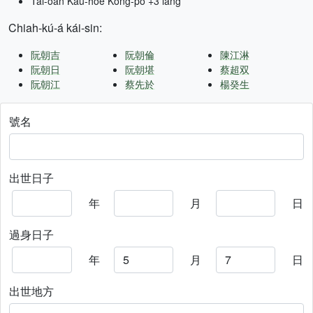
Tâi-oân Kàu-hōe Kong-pò +3 lâng
Chiah-kú-á kái-sin:
阮朝吉
阮朝倫
陳江淋
阮朝日
阮朝堪
蔡超双
阮朝江
蔡先於
楊癸生
號名
出世日子
年
月
日
過身日子
年
月
日
出世地方