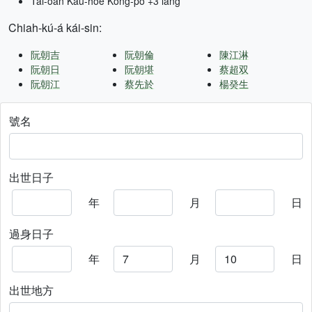
Tâi-oân Kàu-hōe Kong-pò +3 lâng
Chiah-kú-á kái-sin:
阮朝吉
阮朝倫
陳江淋
阮朝日
阮朝堪
蔡超双
阮朝江
蔡先於
楊癸生
號名
出世日子
年
月
日
過身日子
年
月
日
出世地方