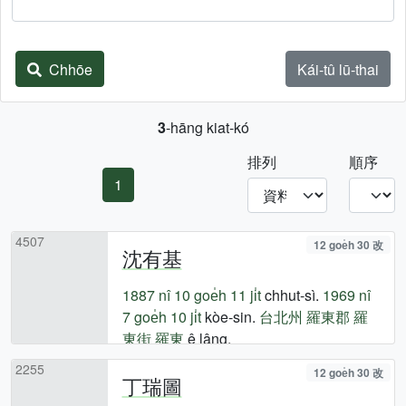
Chhōe
Kái-tû lū-thai
3
-hāng kiat-kó
排列
順序
1
4507
12 goe̍h 30 改
沈有基
1887 nî
10 goe̍h 11 ji̍t
chhut-sì.
1969 nî
7 goe̍h 10 ji̍t
kòe-sin.
台北州
羅東郡
羅
東街
羅東
ê lâng.
2255
12 goe̍h 30 改
丁瑞圖