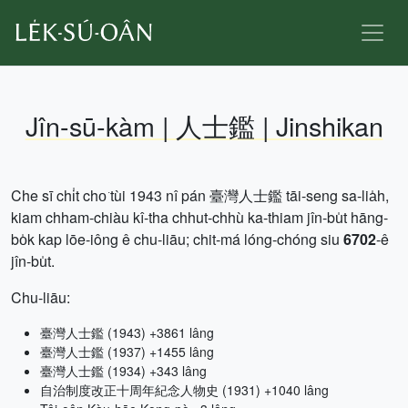
Jîn-sū-kàm | 人士鑑 | Jinshikan
Che sī chi̍t cho͘ tùi 1943 nî pán 臺灣人士鑑 tāi-seng sa-lia̍h,
kiam chham-chiàu kî-tha chhut-chhù ka-thiam jîn-bu̍t hāng-
bo̍k kap lōe-iông ê chu-liāu; chit-má lóng-chóng siu
6702
-ê
jîn-bu̍t.
Chu-liāu:
臺灣人士鑑 (1943) +3861 lâng
臺灣人士鑑 (1937) +1455 lâng
臺灣人士鑑 (1934) +343 lâng
自治制度改正十周年紀念人物史 (1931) +1040 lâng