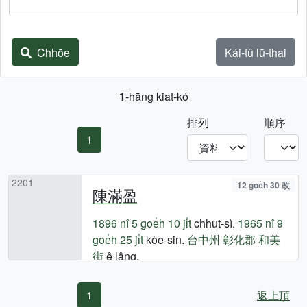
Chhōe
Kái-tû lū-thai
1
-hāng kiat-kó
排列
順序
1
2201
12 goe̍h 30 改
陳滿盈
1896 nî
5 goe̍h 10 ji̍t
chhut-sì.
1965 nî
9
goe̍h 25 ji̍t
kòe-sin.
台中州
彰化郡
和美
街
ê lâng.
1
返上頂