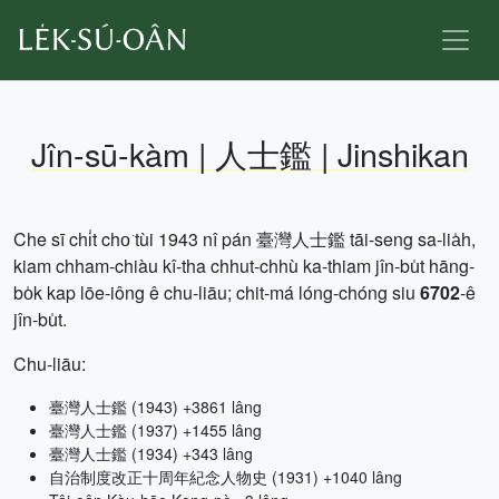
Jîn-sū-kàm | 人士鑑 | Jinshikan
Che sī chi̍t cho͘ tùi 1943 nî pán 臺灣人士鑑 tāi-seng sa-lia̍h,
kiam chham-chiàu kî-tha chhut-chhù ka-thiam jîn-bu̍t hāng-
bo̍k kap lōe-iông ê chu-liāu; chit-má lóng-chóng siu
6702
-ê
jîn-bu̍t.
Chu-liāu:
臺灣人士鑑 (1943) +3861 lâng
臺灣人士鑑 (1937) +1455 lâng
臺灣人士鑑 (1934) +343 lâng
自治制度改正十周年紀念人物史 (1931) +1040 lâng