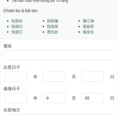
Tâi-oân Kàu-hōe Kong-pò +3 lâng
Chiah-kú-á kái-sin:
阮朝吉
阮朝倫
陳江淋
阮朝日
阮朝堪
蔡超双
阮朝江
蔡先於
楊癸生
號名
出世日子
年
月
日
過身日子
年
月
日
出世地方