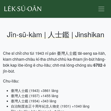
Jîn-sū-kàm | 人士鑑 | Jinshikan
Che sī chi̍t cho͘ tùi 1943 nî pán 臺灣人士鑑 tāi-seng sa-lia̍h,
kiam chham-chiàu kî-tha chhut-chhù ka-thiam jîn-bu̍t hāng-
bo̍k kap lōe-iông ê chu-liāu; chit-má lóng-chóng siu
6702
-ê
jîn-bu̍t.
Chu-liāu:
臺灣人士鑑 (1943) +3861 lâng
臺灣人士鑑 (1937) +1455 lâng
臺灣人士鑑 (1934) +343 lâng
自治制度改正十周年紀念人物史 (1931) +1040 lâng