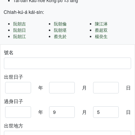
Tâi-oân Kàu-hōe Kong-pò +3 lâng
Chiah-kú-á kái-sin:
阮朝吉
阮朝倫
陳江淋
阮朝日
阮朝堪
蔡超双
阮朝江
蔡先於
楊癸生
號名
出世日子
年
月
日
過身日子
年
月
日
出世地方