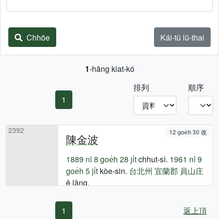
Chhōe
Kái-tû lū-thai
1
-hāng kiat-kó
排列
順序
1
2392
12 goe̍h 30 改
陳金波
1889 nî
8 goe̍h 28 ji̍t
chhut-sì.
1961 nî
9
goe̍h 5 ji̍t
kòe-sin.
台北州
宜蘭郡
員山庄
ê lâng.
1
返上頂