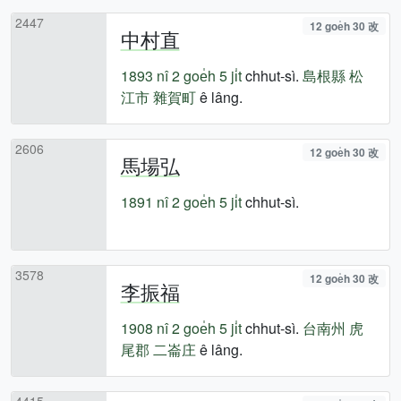
2447
12 goe̍h 30 改
中村直
1893 nî
2 goe̍h 5 ji̍t
chhut-sì.
島根縣
松
江市
雜賀町
ê lâng.
2606
12 goe̍h 30 改
馬場弘
1891 nî
2 goe̍h 5 ji̍t
chhut-sì.
3578
12 goe̍h 30 改
李振福
1908 nî
2 goe̍h 5 ji̍t
chhut-sì.
台南州
虎
尾郡
二崙庄
ê lâng.
4415