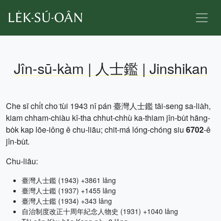
Jîn-sū-kàm | 人士鑑 | Jinshikan
Che sī chi̍t cho͘ tùi 1943 nî pán 臺灣人士鑑 tāi-seng sa-lia̍h,
kiam chham-chiàu kî-tha chhut-chhù ka-thiam jîn-bu̍t hāng-
bo̍k kap lōe-iông ê chu-liāu; chit-má lóng-chóng siu
6702
-ê
jîn-bu̍t.
Chu-liāu:
臺灣人士鑑 (1943) +3861 lâng
臺灣人士鑑 (1937) +1455 lâng
臺灣人士鑑 (1934) +343 lâng
自治制度改正十周年紀念人物史 (1931) +1040 lâng