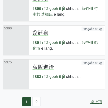
1899 nî
2 goe̍h 5 ji̍t
chhut-sì.
新竹州
竹
南郡
造橋庄
ê lâng.
5366
12 goe̍h 30 改
翁廷泉
1891 nî
2 goe̍h 5 ji̍t
chhut-sì.
台中州
彰
化市
ê lâng.
5375
12 goe̍h 30 改
荻阪進治
1883 nî
2 goe̍h 5 ji̍t
chhut-sì.
1
2
返上頂