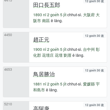
12 goe̍h 30 改
田口長五郎
1893 nî
2 goe̍h 5 ji̍t
chhut-sì.
大阪府
大
阪市
南區
ê lâng.
4450
12 goe̍h 30 改
趙正元
1900 nî
2 goe̍h 5 ji̍t
chhut-sì.
台中州
彰
化郡
花壇庄
花壇
劉厝
ê lâng.
4653
12 goe̍h 30 改
鳥居勝治
1881 nî
2 goe̍h 5 ji̍t
chhut-sì.
愛媛縣
宇
和島市
ê lâng.
5210
12 goe̍h 30 改
高阿庚