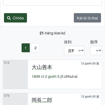
Chhōe
Kái-tû lū-thai
21
-hāng kiat-kó
排列
順序
1
2
512
12 goe̍h 30 改
大山善本
1899 nî
2 goe̍h 5 ji̍t
chhut-sì.
576
12 goe̍h 30 改
岡長二郎