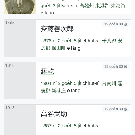
goe̍h 3 ji̍t
kòe-sin.
高雄州
東港郡
東港街
ê lâng.
1404
12 goe̍h 30 改
齋藤善次郎
1876 nî
2 goe̍h 5 ji̍t
chhut-sì.
千葉縣
安
房郡
保田町
ê lâng.
1610
12 goe̍h 30 改
蔣乾
1904 nî
2 goe̍h 5 ji̍t
chhut-sì.
台南州
嘉
義郡
新巷庄
ê lâng.
1915
12 goe̍h 30 改
高谷武助
1887 nî
2 goe̍h 5 ji̍t
chhut-sì.