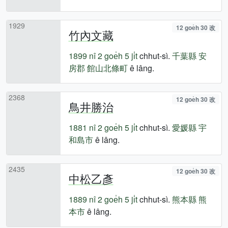
1929
12 goe̍h 30 改
竹內文藏
1899 nî
2 goe̍h 5 ji̍t
chhut-sì.
千葉縣
安
房郡
館山北條町
ê lâng.
2368
12 goe̍h 30 改
鳥井勝治
1881 nî
2 goe̍h 5 ji̍t
chhut-sì.
愛媛縣
宇
和島市
ê lâng.
2435
12 goe̍h 30 改
中松乙彥
1889 nî
2 goe̍h 5 ji̍t
chhut-sì.
熊本縣
熊
本市
ê lâng.