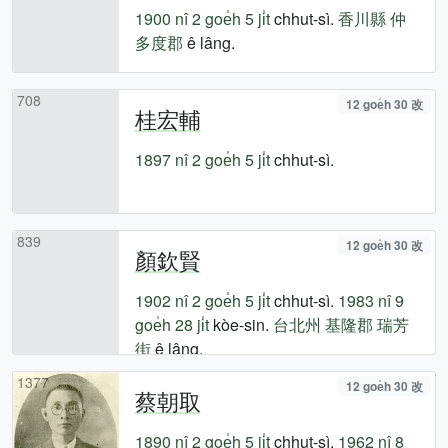
1900 nî
2 goe̍h 5 ji̍t
chhut-sì.
香川縣
仲
多度郡
ê lâng.
708
12 goe̍h 30 改
桂宏輔
1897 nî
2 goe̍h 5 ji̍t
chhut-sì.
839
12 goe̍h 30 改
顏欽賢
1902 nî
2 goe̍h 5 ji̍t
chhut-sì.
1983 nî
9
goe̍h 28 ji̍t
kòe-sin.
台北州
基隆郡
瑞芳
街
ê lâng.
1377
12 goe̍h 30 改
蔡朝取
1890 nî
2 goe̍h 5 ji̍t
chhut-sì.
1962 nî
8