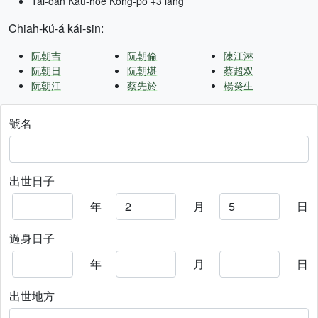
Tâi-oân Kàu-hōe Kong-pò +3 lâng
Chiah-kú-á kái-sin:
阮朝吉
阮朝倫
陳江淋
阮朝日
阮朝堪
蔡超双
阮朝江
蔡先於
楊癸生
號名
出世日子
年
月
日
過身日子
年
月
日
出世地方