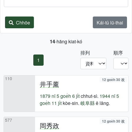
Chhōe
Kái-tû lū-thai
14
-hāng kiat-kó
排列
順序
1
110
12 goe̍h 30 改
井手薰
1879 nî
5 goe̍h 6 ji̍t
chhut-sì.
1944 nî
5
goe̍h 11 ji̍t
kòe-sin.
岐阜縣
ê lâng.
577
12 goe̍h 30 改
岡秀政