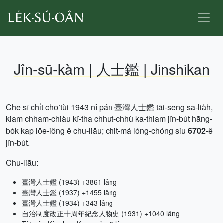
Jîn-sū-kàm | 人士鑑 | Jinshikan
Che sī chi̍t cho͘ tùi 1943 nî pán 臺灣人士鑑 tāi-seng sa-lia̍h,
kiam chham-chiàu kî-tha chhut-chhù ka-thiam jîn-bu̍t hāng-
bo̍k kap lōe-iông ê chu-liāu; chit-má lóng-chóng siu
6702
-ê
jîn-bu̍t.
Chu-liāu:
臺灣人士鑑 (1943) +3861 lâng
臺灣人士鑑 (1937) +1455 lâng
臺灣人士鑑 (1934) +343 lâng
自治制度改正十周年紀念人物史 (1931) +1040 lâng