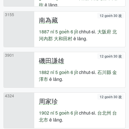
街
ê lâng.
3155
12 goe̍h 30 改
南為藏
1887 nî
5 goe̍h 6 ji̍t
chhut-sì.
大阪府
北
河內郡
大和田村
ê lâng.
3901
12 goe̍h 30 改
磯田謙雄
1882 nî
5 goe̍h 6 ji̍t
chhut-sì.
石川縣
金
澤市
ê lâng.
4324
12 goe̍h 30 改
周家珍
1902 nî
5 goe̍h 6 ji̍t
chhut-sì.
台北州
台
北市
ê lâng.