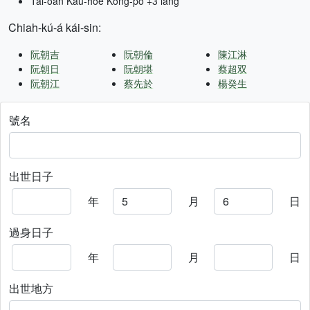
Tâi-oân Kàu-hōe Kong-pò +3 lâng
Chiah-kú-á kái-sin:
阮朝吉
阮朝倫
陳江淋
阮朝日
阮朝堪
蔡超双
阮朝江
蔡先於
楊癸生
號名
出世日子
年
月
日
過身日子
年
月
日
出世地方