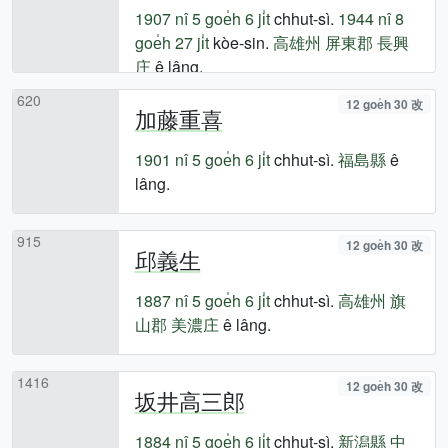
1907 nî
5 goe̍h 6 ji̍t
chhut-sì.
1944 nî
8
goe̍h 27 ji̍t
kòe-sin.
高雄州
屏東郡
長興
庄
ê lâng.
620
12 goe̍h 30 改
加藤重喜
1901 nî
5 goe̍h 6 ji̍t
chhut-sì.
福島縣
ê
lâng.
915
12 goe̍h 30 改
邱義生
1887 nî
5 goe̍h 6 ji̍t
chhut-sì.
高雄州
旗
山郡
美濃庄
ê lâng.
1416
12 goe̍h 30 改
坂井高三郎
1884 nî
5 goe̍h 6 ji̍t
chhut-sì.
新潟縣
中