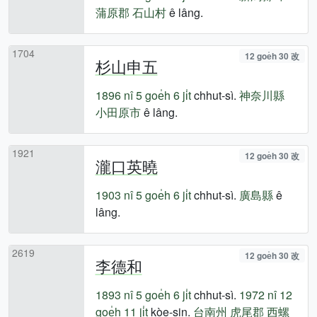
蒲原郡
石山村
ê lâng.
1704
12 goe̍h 30 改
杉山申五
1896 nî
5 goe̍h 6 ji̍t
chhut-sì.
神奈川縣
小田原市
ê lâng.
1921
12 goe̍h 30 改
瀧口英曉
1903 nî
5 goe̍h 6 ji̍t
chhut-sì.
廣島縣
ê
lâng.
2619
12 goe̍h 30 改
李德和
1893 nî
5 goe̍h 6 ji̍t
chhut-sì.
1972 nî
12
goe̍h 11 ji̍t
kòe-sin.
台南州
虎尾郡
西螺