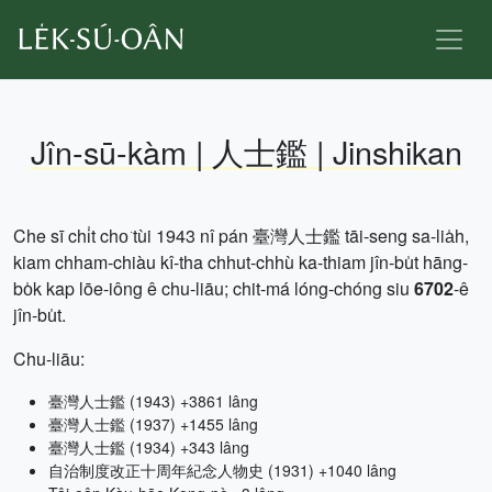
Jîn-sū-kàm | 人士鑑 | Jinshikan
Che sī chi̍t cho͘ tùi 1943 nî pán 臺灣人士鑑 tāi-seng sa-lia̍h,
kiam chham-chiàu kî-tha chhut-chhù ka-thiam jîn-bu̍t hāng-
bo̍k kap lōe-iông ê chu-liāu; chit-má lóng-chóng siu
6702
-ê
jîn-bu̍t.
Chu-liāu:
臺灣人士鑑 (1943) +3861 lâng
臺灣人士鑑 (1937) +1455 lâng
臺灣人士鑑 (1934) +343 lâng
自治制度改正十周年紀念人物史 (1931) +1040 lâng