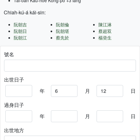
Tâi-oân Kàu-hōe Kong-pò +3 lâng
Chiah-kú-á kái-sin:
阮朝吉
阮朝倫
陳江淋
阮朝日
阮朝堪
蔡超双
阮朝江
蔡先於
楊癸生
號名
出世日子
年
月
日
過身日子
年
月
日
出世地方