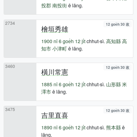
投郡
南投街
ê lâng.
2734
12 goe̍h 30 改
檜垣秀雄
1900 nî
6 goe̍h 12 ji̍t
chhut-sì.
高知縣
高
知市
小津町
ê lâng.
3460
12 goe̍h 30 改
橫川常憲
1885 nî
6 goe̍h 12 ji̍t
chhut-sì.
山形縣
米
澤市
ê lâng.
3475
12 goe̍h 30 改
吉里直喜
1890 nî
6 goe̍h 12 ji̍t
chhut-sì.
熊本縣
ê
lâng.