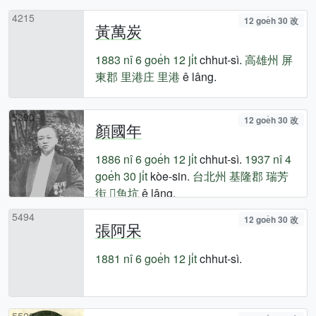
4215
12 goe̍h 30 改
黃萬炭
1883 nî
6 goe̍h 12 ji̍t
chhut-sì.
高雄州
屏
東郡
里港庄
里港
ê lâng.
5390
12 goe̍h 30 改
顏國年
1886 nî
6 goe̍h 12 ji̍t
chhut-sì.
1937 nî
4
goe̍h 30 ji̍t
kòe-sin.
台北州
基隆郡
瑞芳
街
𫙮魚坑
ê lâng.
5494
12 goe̍h 30 改
張阿呆
1881 nî
6 goe̍h 12 ji̍t
chhut-sì.
5522