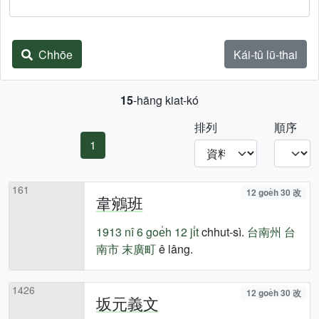
Chhōe
Kái-tû lū-thai
15
-hāng kiat-kó
排列
順序
1
161
12 goe̍h 30 改
韋鵷班
1913 nî
6 goe̍h 12 ji̍t
chhut-sì.
台南州
台
南市
末廣町
ê lâng.
1426
12 goe̍h 30 改
坂元義文