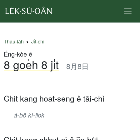
Thâu-ia̍h
Ji̍t-chí
Éng-kòe ê
8 goe̍h 8 ji̍t
8月8日
Chit kang hoat-seng ê tāi-chì
á-bô kì-lio̍k
Chit kang chhut-sì ê jîn-bu̍t