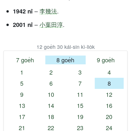
1942 nî
–
李幾法
.
2001 nî
–
小葉田淳
.
12 goe̍h 30 kái-sin kì-lio̍k
7 goe̍h
8 goe̍h
9 goe̍h
1
2
3
4
5
6
7
8
9
10
11
12
13
14
15
16
17
18
19
20
21
22
23
24