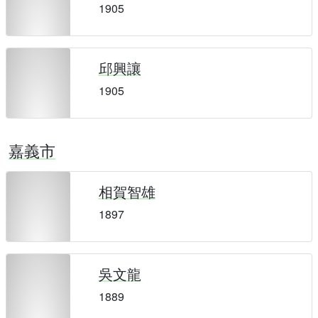
1905
邱興讓
1905
嘉義市
相賀智雄
1897
吳文龍
1889