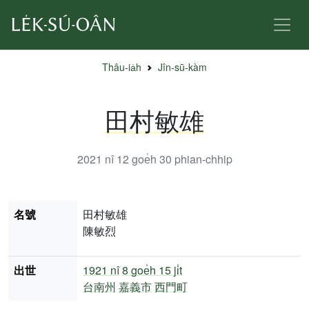
Thâu-ia̍h
Jîn-sū-kàm
田村敏雄
2021 nî 12 goe̍h 30
phian-chhip
名號
田村敏雄
陳敏烈
出世
1921 nî
8 goe̍h 15 ji̍t
台南州
嘉義市
西門町