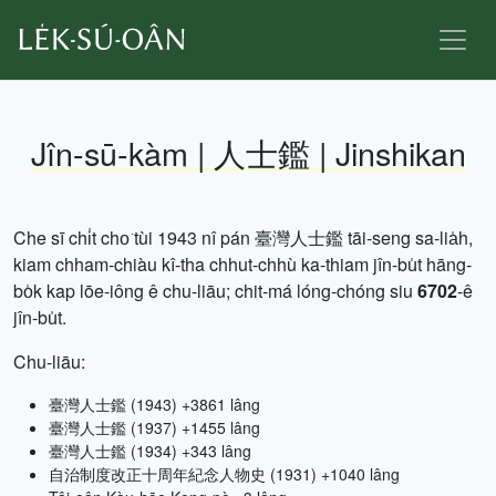
Jîn-sū-kàm | 人士鑑 | Jinshikan
Che sī chi̍t cho͘ tùi 1943 nî pán 臺灣人士鑑 tāi-seng sa-lia̍h,
kiam chham-chiàu kî-tha chhut-chhù ka-thiam jîn-bu̍t hāng-
bo̍k kap lōe-iông ê chu-liāu; chit-má lóng-chóng siu
6702
-ê
jîn-bu̍t.
Chu-liāu:
臺灣人士鑑 (1943) +3861 lâng
臺灣人士鑑 (1937) +1455 lâng
臺灣人士鑑 (1934) +343 lâng
自治制度改正十周年紀念人物史 (1931) +1040 lâng