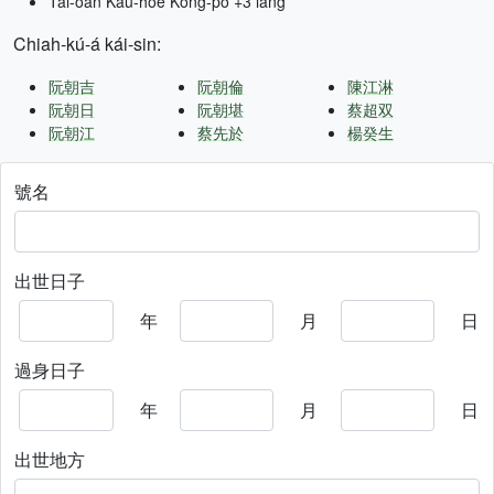
Tâi-oân Kàu-hōe Kong-pò +3 lâng
Chiah-kú-á kái-sin:
阮朝吉
阮朝倫
陳江淋
阮朝日
阮朝堪
蔡超双
阮朝江
蔡先於
楊癸生
號名
出世日子
年
月
日
過身日子
年
月
日
出世地方