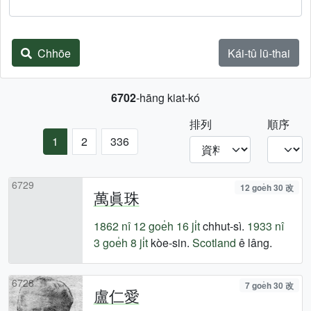
Chhōe
Kái-tû lū-thai
6702
-hāng kiat-kó
排列
順序
1
2
336
6729
12 goe̍h 30 改
萬眞珠
1862 nî
12 goe̍h 16 ji̍t
chhut-sì.
1933 nî
3 goe̍h 8 ji̍t
kòe-sin.
Scotland
ê lâng.
6728
7 goe̍h 30 改
盧仁愛