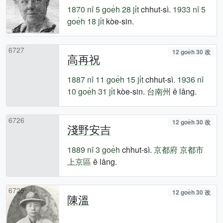
1870 nî
5 goe̍h 28 ji̍t
chhut-sì.
1933 nî
5
goe̍h 18 ji̍t
kòe-sin.
6727
12 goe̍h 30 改
高再祝
1887 nî
11 goe̍h 15 ji̍t
chhut-sì.
1936 nî
10 goe̍h 31 ji̍t
kòe-sin.
台南州
ê lâng.
6726
12 goe̍h 30 改
淺野安吉
1889 nî
3 goe̍h
chhut-sì.
京都府
京都市
上京區
ê lâng.
6725
12 goe̍h 30 改
陳溫