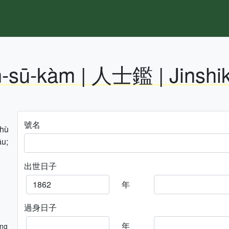
n-sū-kàm | 人士鑑 | Jinshi
號名
hhù
āu;
出世日子
年
過身日子
年
ng