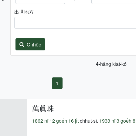
出世地方
Chhōe
4
-hāng kiat-kó
1
萬眞珠
1862 nî
12 goe̍h 16 ji̍t
chhut-sì.
1933 nî
3 goe̍h 8 j