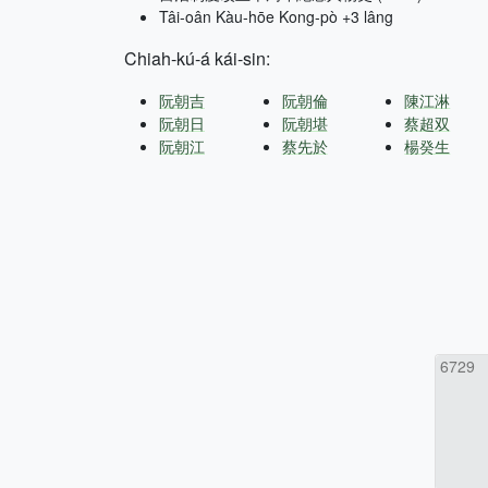
Tâi-oân Kàu-hōe Kong-pò +3 lâng
Chiah-kú-á kái-sin:
阮朝吉
阮朝倫
陳江淋
阮朝日
阮朝堪
蔡超双
阮朝江
蔡先於
楊癸生
6729