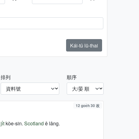
Kái-tû lū-thai
排列
順序
12 goe̍h 30 改
i̍t
kòe-sin.
Scotland
ê lâng.