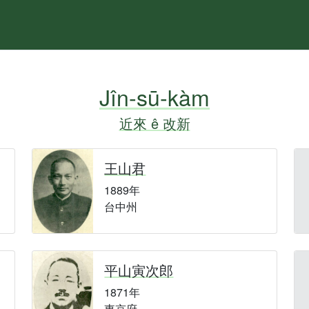
Jîn-sū-kàm
近來 ê 改新
王山君
1889年
台中州
平山寅次郎
1871年
東京府