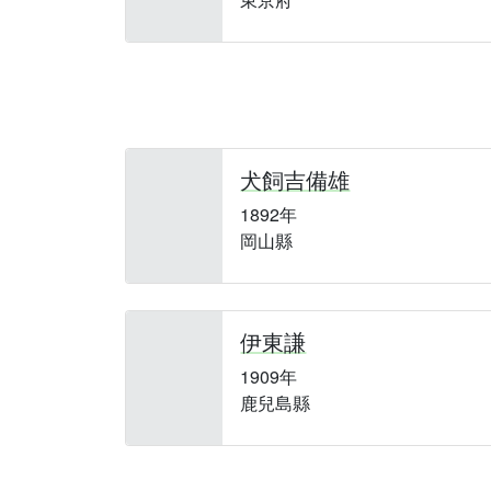
犬飼吉備雄
1892年
岡山縣
伊東謙
1909年
鹿兒島縣