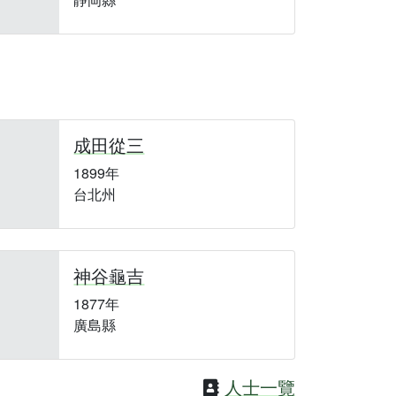
成田從三
1899年
台北州
神谷龜吉
1877年
廣島縣
人士一覽