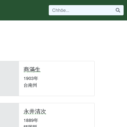
商滿生
1903年
台南州
永井清次
1889年
靜岡縣