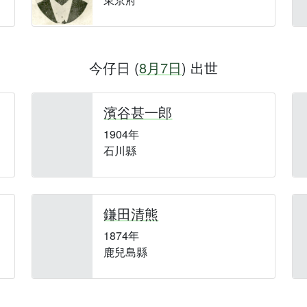
今仔日 (
8月7日
) 出世
濱谷甚一郎
1904年
石川縣
鎌田清熊
1874年
鹿兒島縣