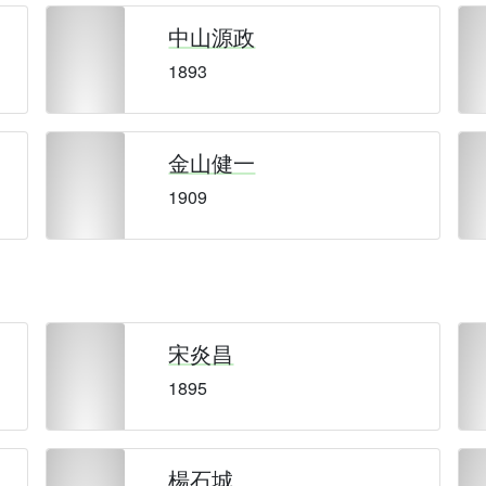
中山源政
1893
金山健一
1909
宋炎昌
1895
楊石城