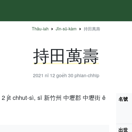
Thâu-ia̍h
Jîn-sū-kàm
持田萬壽
持田萬壽
2021 nî 12 goe̍h 30
phian-chhip
e̍h 2 ji̍t chhut-sì, sī 新竹州 中壢郡 中壢街 ê
名號
出世