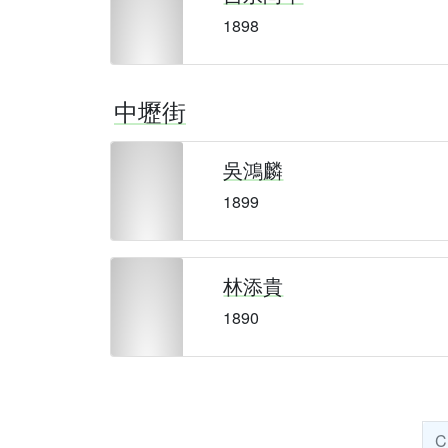
1898
中壢街
吳鴻麟
1899
林添貴
1890