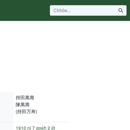
持田萬壽
陳萬壽
(持田万寿)
1910 nî
7 goe̍h 2 ji̍t