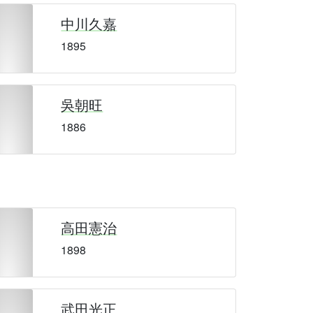
中川久嘉
1895
吳朝旺
1886
高田憲治
1898
武田光正