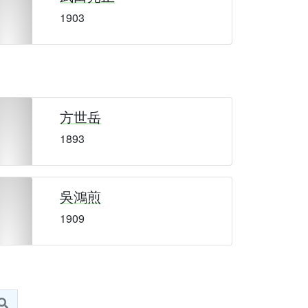
1903
方世岳
1893
吳鴻煎
1909