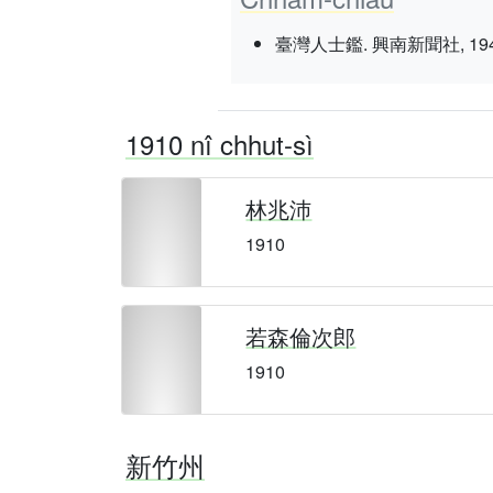
臺灣人士鑑. 興南新聞社, 1943 nî 3
1910 nî chhut-sì
林兆沛
1910
若森倫次郎
1910
新竹州