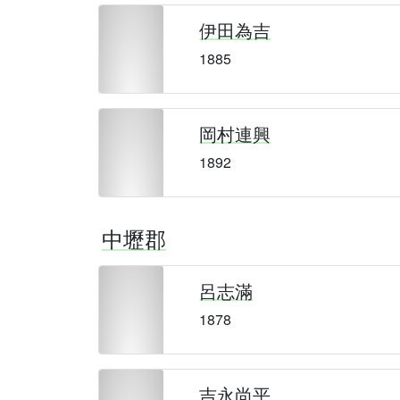
伊田為吉
1885
岡村連興
1892
中壢郡
呂志滿
1878
吉永尚平