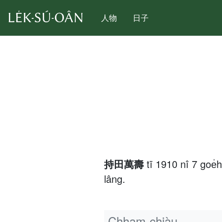
人物
日子
持田萬壽
tī 1910 nî 7 go
lâng.
Chham-chiàu