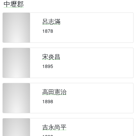
中壢郡
呂志滿
1878
宋炎昌
1895
高田憲治
1898
吉永尚平