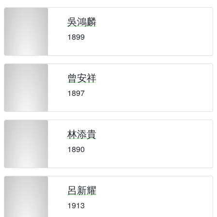
吳鴻麟
1899
曾安祥
1897
林添貴
1890
呂新耀
1913