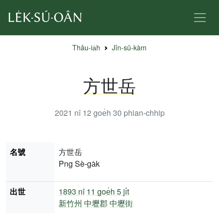
Thâu-ia̍h
Jîn-sū-kàm
方世岳
2021 nî 12 goe̍h 30
phian-chhip
名號
方世岳
Png Sè-ga̍k
出世
1893 nî
11 goe̍h 5 ji̍t
新竹州
中壢郡
中壢街