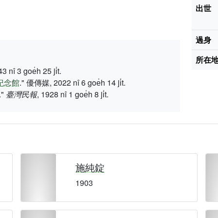
出世
過身
所在
 goe̍h 25 ji̍t.
紀念館
." 優傳媒, 2022 nî 6 goe̍h 14 ji̍t.
"
臺灣民報
, 1928 nî 1 goe̍h 8 ji̍t.
施純錠
1903