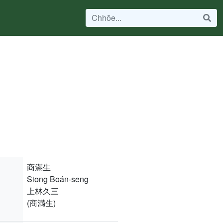
商滿生
Siong Boán-seng
上林久三
(商満生)