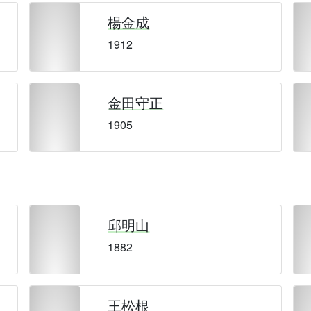
楊金成
1912
金田守正
1905
邱明山
1882
王松根