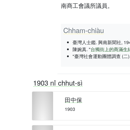
南商工會議所議員。
Chham-chiàu
臺灣人士鑑. 興南新聞社, 1943 nî 3
陳婉真. "
台獨街上的商滿生
"臺灣社會運動團體調查 (二).
1903 nî chhut-sì
田中保
1903