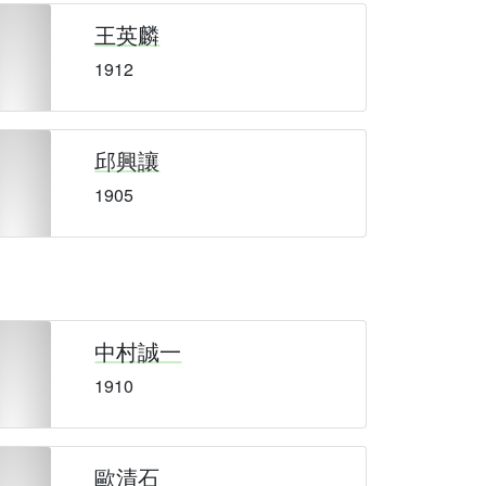
王英麟
1912
邱興讓
1905
中村誠一
1910
歐清石