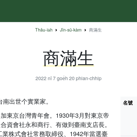
Thâu-ia̍h
Jîn-sū-kàm
商滿生
商滿生
2022 nî 7 goe̍h 20
phian-chhip
治台南出世个實業家。
名號
加東京台灣青年會。1930年3月對東京帝
入合資會社永和商行、有做到臺南支店長。
料工業株式會社常務取締役、1942年當選臺