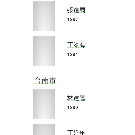
張進國
1887
王滄海
1891
台南市
林達儒
1880
王延年