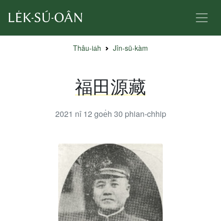
Thâu-ia̍h
Jîn-sū-kàm
福田源藏
2021 nî 12 goe̍h 30
phian-chhip