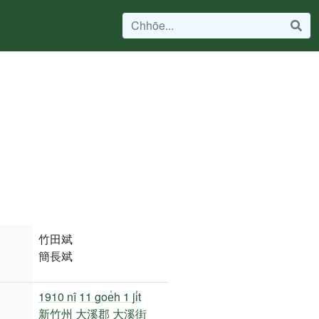
竹田斌
簡長斌
1910 nî
11 goe̍h 1 ji̍t
新竹州
大溪郡
大溪街