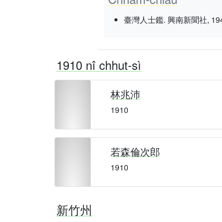
臺灣人士鑑. 興南新聞社, 1943 nî 3
1910 nî chhut-sì
林兆沛
1910
若森倫次郎
1910
新竹州