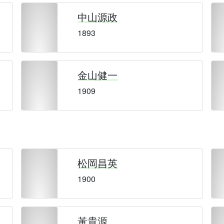
中山源政
1893
金山健一
1909
松岡昌英
1900
黃貴源