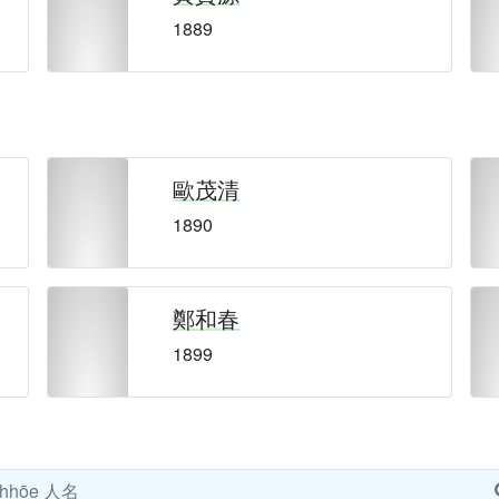
1889
歐茂清
1890
鄭和春
1899