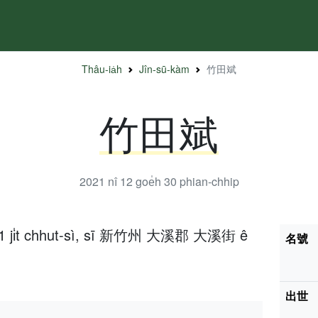
Thâu-ia̍h
Jîn-sū-kàm
竹田斌
竹田斌
2021 nî 12 goe̍h 30
phian-chhip
̍h 1 ji̍t chhut-sì, sī 新竹州 大溪郡 大溪街 ê
名號
出世