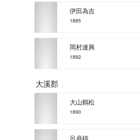
伊田為吉
1885
岡村連興
1892
大溪郡
大山鶴松
1890
呂鼎鑄