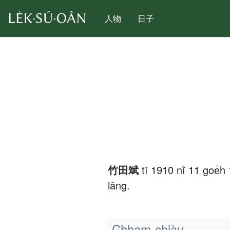
人物
日子
竹田斌
tī 1910 nî 11 goe
lâng.
Chham-chiàu