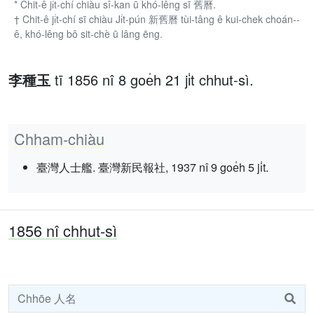
* Chit-ê ji̍t-chí chiàu sî-kan ū khó-lêng sī 舊曆.
† Chit-ê ji̍t-chí sī chiàu Ji̍t-pún 新舊曆 tùi-tâng ê kui-chek choán--
ê, khó-lêng bô sit-chè ū lâng ēng.
李種玉
tī 1856 nî 8 goe̍h 21 ji̍t chhut-sì.
Chham-chiàu
臺灣人士艦. 臺灣新民報社, 1937 nî 9 goe̍h 5 ji̍t.
1856 nî chhut-sì