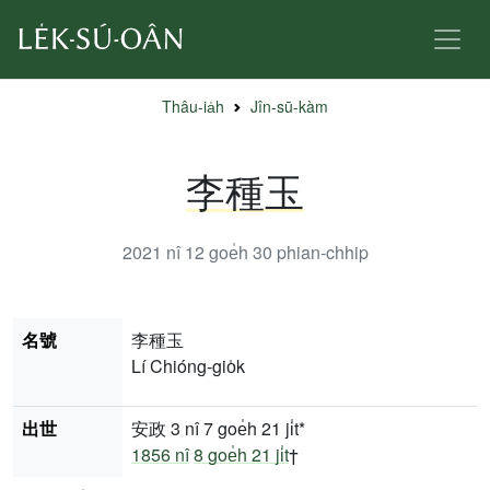
Thâu-ia̍h
Jîn-sū-kàm
李種玉
2021 nî 12 goe̍h 30
phian-chhip
名號
李種玉
Lí Chióng-gio̍k
出世
安政 3 nî 7 goe̍h 21 ji̍t*
1856 nî
8 goe̍h 21 ji̍t
†