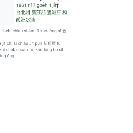
1861 nî
7 goe̍h 4 ji̍t
†
台北州
新莊郡
鷺洲庄
和
尚洲水湳
ê ji̍t-chí chiàu sî-kan ū khó-lêng sī 舊
ê ji̍t-chí sī chiàu Ji̍t-pún 新舊曆 tùi-
kui-chek choán--ê, khó-lêng bô sit-
âng ēng.