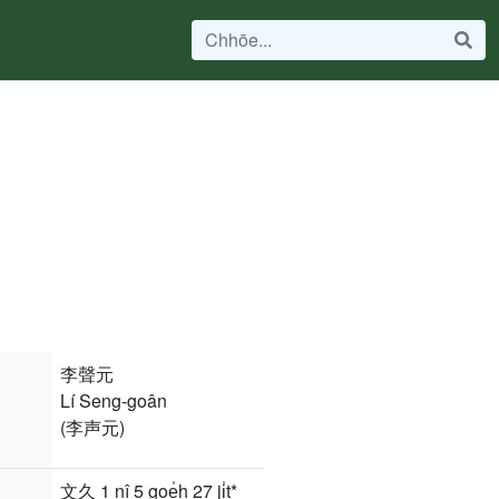
李聲元
Lí Seng-goân
(李声元)
文久 1 nî 5 goe̍h 27 ji̍t*