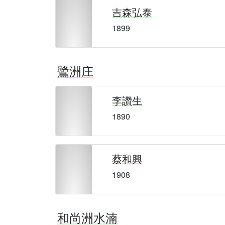
吉森弘泰
1899
鷺洲庄
李讚生
1890
蔡和興
1908
和尚洲水湳