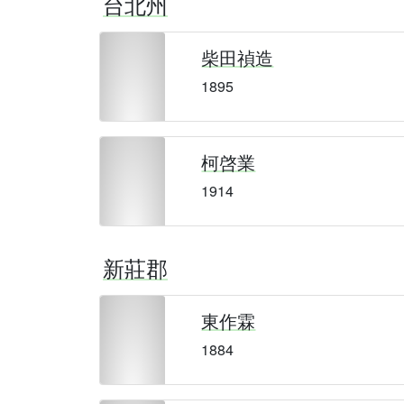
台北州
柴田禎造
1895
柯啓業
1914
新莊郡
東作霖
1884