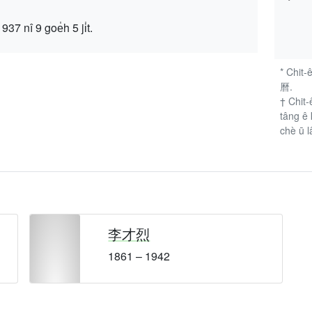
 9 goe̍h 5 ji̍t.
* Chit-
曆.
† Chit-
tâng ê 
chè ū l
李才烈
1861 – 1942