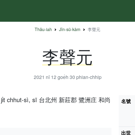
Thâu-ia̍h
Jîn-sū-kàm
李聲元
李聲元
2021 nî 12 goe̍h 30
phian-chhip
h 4 ji̍t chhut-sì, sī 台北州 新莊郡 鷺洲庄 和尚
名號
出世