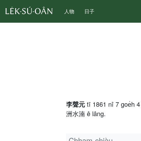
人物
日子
李聲元
tī 1861 nî 7 goe̍
洲水湳 ê lâng.
Chham-chiàu