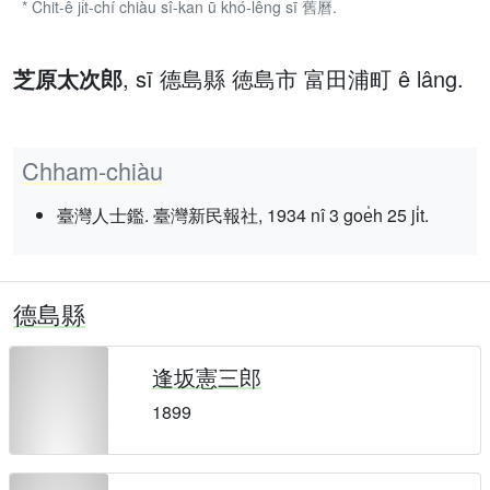
* Chit-ê ji̍t-chí chiàu sî-kan ū khó-lêng sī 舊曆.
芝原太次郎
, sī 德島縣 徳島市 富田浦町 ê lâng.
Chham-chiàu
臺灣人士鑑. 臺灣新民報社, 1934 nî 3 goe̍h 25 ji̍t.
德島縣
逢坂憲三郎
1899