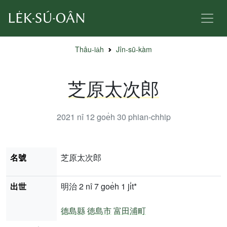
Thâu-ia̍h
Jîn-sū-kàm
芝原太次郎
2021 nî 12 goe̍h 30
phian-chhip
名號
芝原太次郎
出世
明治 2 nî 7 goe̍h 1 ji̍t*
德島縣
徳島市
富田浦町