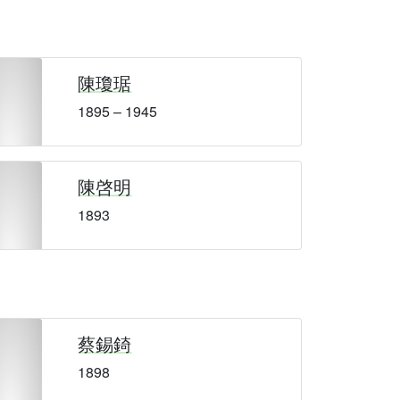
陳瓊琚
1895 – 1945
陳啓明
1893
蔡錫錡
1898