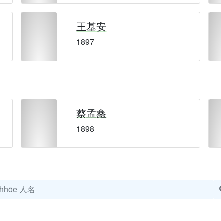
王基安
1897
蔡孟鑫
1898