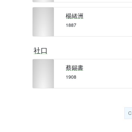
楊緒洲
1887
社口
蔡錫書
1908