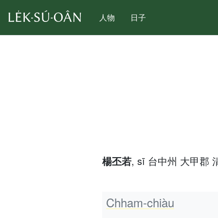
人物
日子
楊丕若
, sī 台中州 大甲郡 清
Chham-chiàu