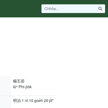
楊丕若
Iûⁿ Phi-jio̍k
明治 1 nî 10 goe̍h 20 ji̍t*