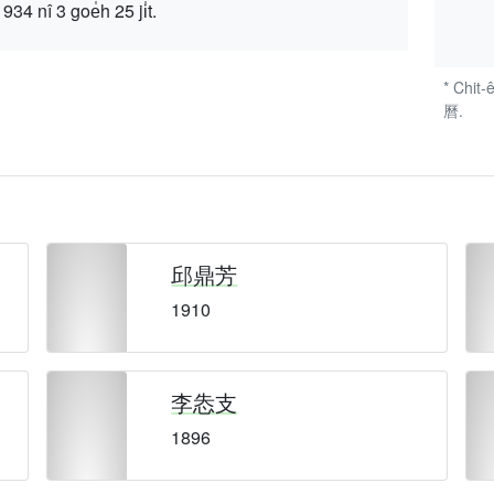
 3 goe̍h 25 ji̍t.
* Chit-
曆.
邱鼎芳
1910
李怣支
1896