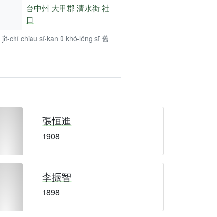
台中州
大甲郡
清水街
社
口
ê ji̍t-chí chiàu sî-kan ū khó-lêng sī 舊
張恒進
1908
李振智
1898