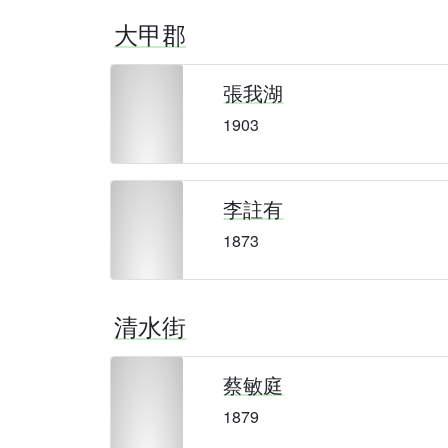
大甲郡
張我湖
1903
李註有
1873
清水街
蔡敏庭
1879