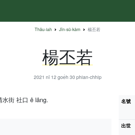
Thâu-ia̍h
Jîn-sū-kàm
楊丕若
楊丕若
2021 nî 12 goe̍h 30
phian-chhip
水街 社口 ê lâng.
名號
出世