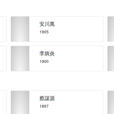
安川萬
1905
李炳炎
1900
蔡謀源
1897