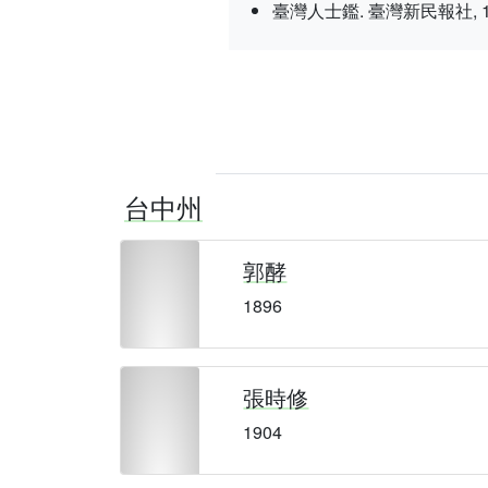
臺灣人士鑑. 臺灣新民報社, 1934 nî
台中州
郭酵
1896
張時修
1904