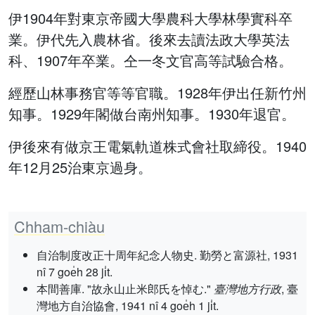
伊1904年對東京帝國大學農科大學林學實科卒
業。伊代先入農林省。後來去讀法政大學英法
科、1907年卒業。仝一冬文官高等試驗合格。
經歷山林事務官等等官職。1928年伊出任新竹州
知事。1929年閣做台南州知事。1930年退官。
伊後來有做京王電氣軌道株式會社取締役。1940
年12月25治東京過身。
Chham-chiàu
自治制度改正十周年紀念人物史. 勤勞と富源社, 1931
nî 7 goe̍h 28 ji̍t.
本間善庫. "故永山止米郎氏を悼む."
臺灣地方行政
, 臺
灣地方自治協會, 1941 nî 4 goe̍h 1 ji̍t.