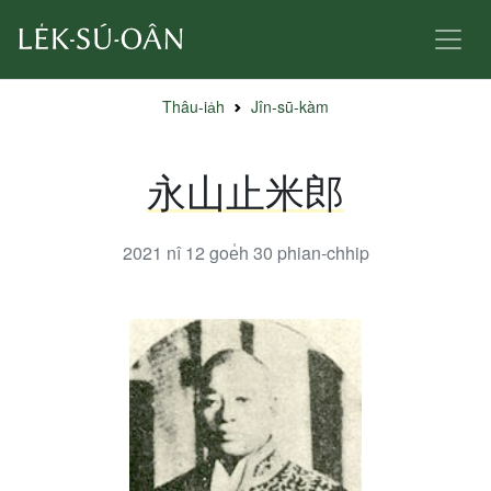
Thâu-ia̍h
Jîn-sū-kàm
永山止米郎
2021 nî 12 goe̍h 30
phian-chhip