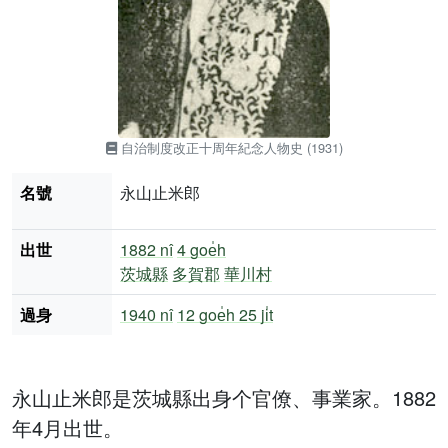
自治制度改正十周年紀念人物史 (1931)
名號
永山止米郎
出世
1882 nî
4 goe̍h
茨城縣
多賀郡
華川村
過身
1940 nî
12 goe̍h 25 ji̍t
永山止米郎是茨城縣出身个官僚、事業家。1882
年4月出世。