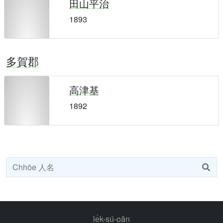
田山平治
1893
多賀郡
高津基
1892
le̍k-sú-oân