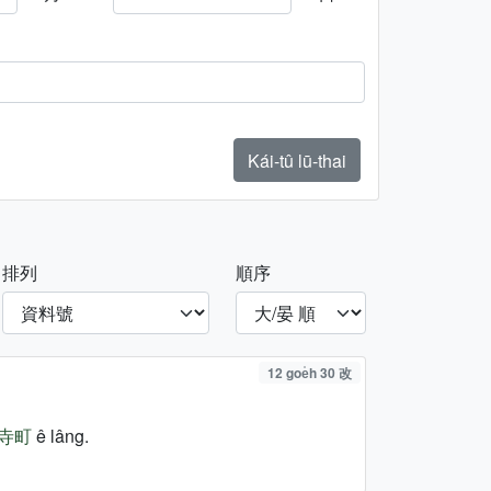
Kái-tû lū-thai
排列
順序
12 goe̍h 30 改
寺町
ê lâng.