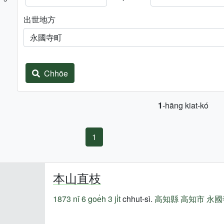
出世地方
Chhōe
1
-hāng kiat-kó
1
本山直枝
1873 nî
6 goe̍h 3 ji̍t
chhut-sì.
高知縣
高知市
永國