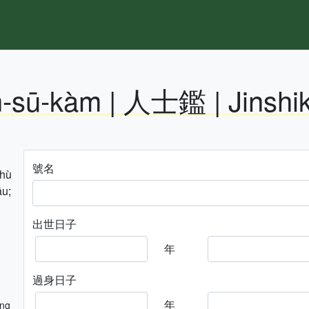
n-sū-kàm | 人士鑑 | Jinshi
號名
hhù
āu;
出世日子
年
過身日子
年
ng