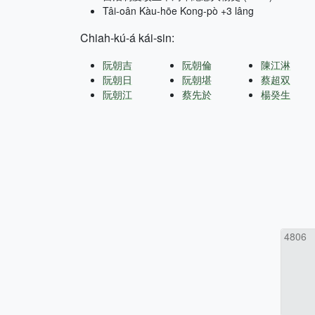
Tâi-oân Kàu-hōe Kong-pò +3 lâng
Chiah-kú-á kái-sin:
阮朝吉
阮朝倫
陳江淋
阮朝日
阮朝堪
蔡超双
阮朝江
蔡先於
楊癸生
4806