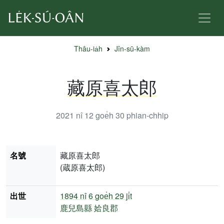
Thâu-ia̍h
Jîn-sū-kàm
藏原喜太郎
2021 nî 12 goe̍h 30
phian-chhip
名號
藏原喜太郎
(蔵原喜太郎)
出世
1894 nî
6 goe̍h 29 ji̍t
鹿兒島縣
姶良郡