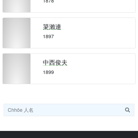
1878
簗瀨連
1897
中西俊夫
1899