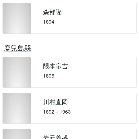
森部隆
1894
鹿兒島縣
隈本宗吉
1896
川村直岡
1892 – 1963
岩元義盛