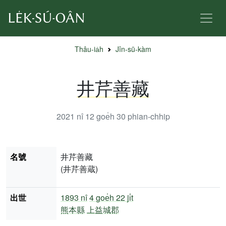
Thâu-ia̍h
Jîn-sū-kàm
井芹善藏
2021 nî 12 goe̍h 30
phian-chhip
名號
井芹善藏
(井芹善蔵)
出世
1893 nî
4 goe̍h 22 ji̍t
熊本縣
上益城郡