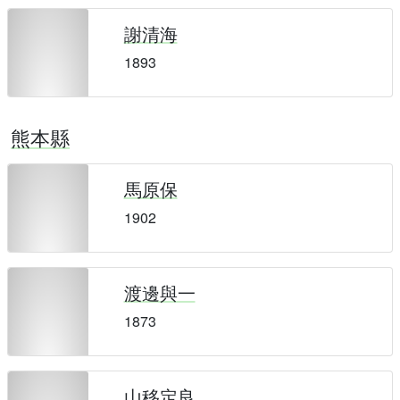
謝清海
1893
熊本縣
馬原保
1902
渡邊與一
1873
山移定良