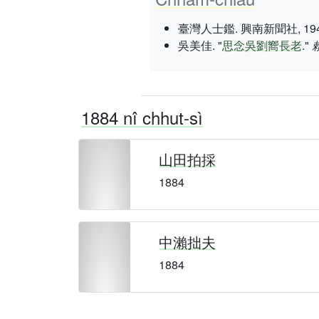
臺灣人士鑑. 興南新聞社, 1943 nî 3
吳美佳. "
思念吳劉嚮長老
."
1884 nî chhut-sì
山田拍採
1884
中瀨拙夫
1884