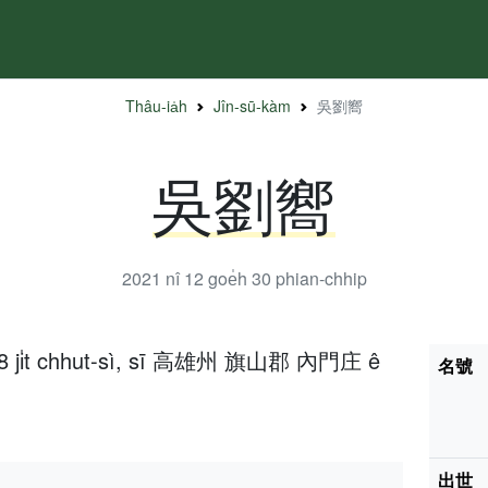
Thâu-ia̍h
Jîn-sū-kàm
吳劉嚮
吳劉嚮
2021 nî 12 goe̍h 30
phian-chhip
̍h 8 ji̍t chhut-sì, sī 高雄州 旗山郡 內門庄 ê
名號
出世