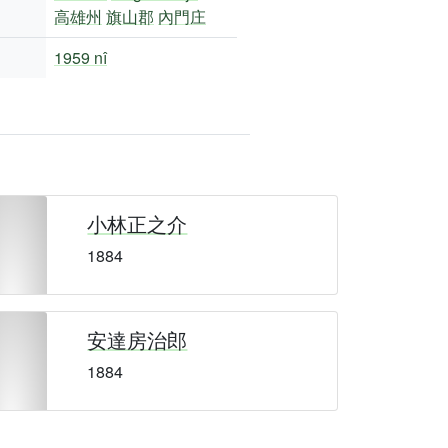
高雄州
旗山郡
內門庄
1959 nî
小林正之介
1884
安達房治郎
1884