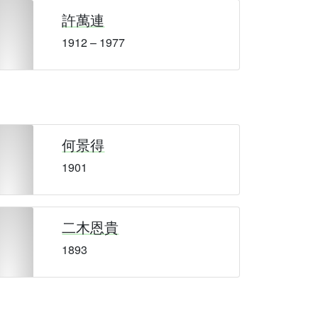
許萬連
1912 – 1977
何景得
1901
二木恩貴
1893