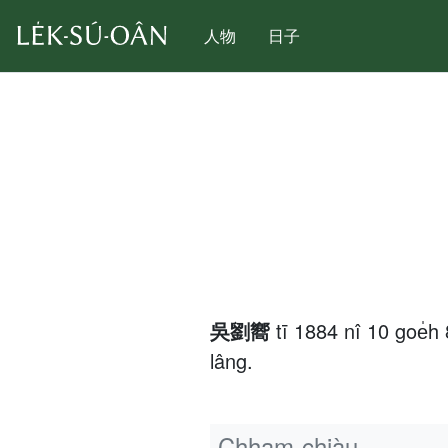
人物
日子
吳劉嚮
tī 1884 nî 10 goe
lâng.
Chham-chiàu