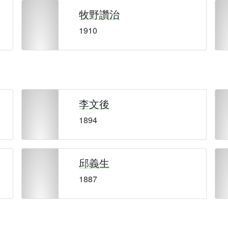
牧野讚治
1910
李文後
1894
邱義生
1887