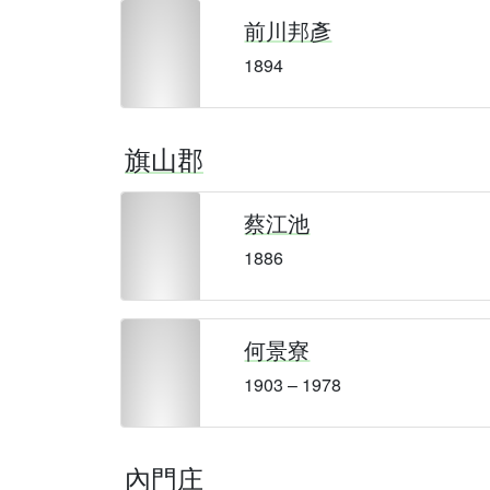
前川邦彥
1894
旗山郡
蔡江池
1886
何景寮
1903 – 1978
內門庄