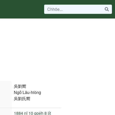
吳劉嚮
Ngô͘ Lâu-hiòng
吳劉氏嚮
1884 nî
10 goe̍h 8 ji̍t