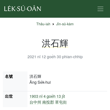
Thâu-ia̍h
Jîn-sū-kàm
洪石輝
2021 nî 12 goe̍h 30
phian-chhip
名號
洪石輝
Âng Se̍k-hui
出世
1903 nî
4 goe̍h 13 ji̍t
台中州
南投郡
草屯街