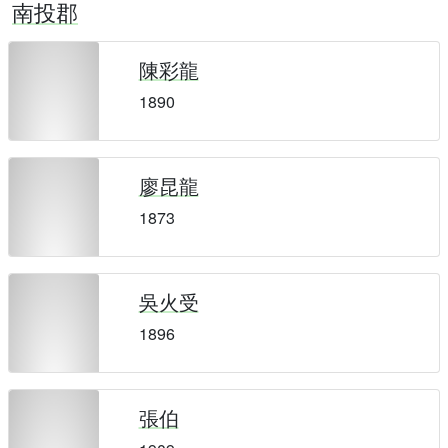
南投郡
陳彩龍
1890
廖昆龍
1873
吳火受
1896
張伯