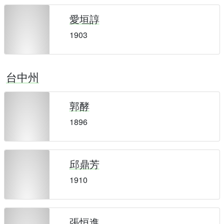
愛垣諄
1903
台中州
郭酵
1896
邱鼎芳
1910
張恒進