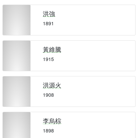
洪強
1891
黃維騰
1915
洪源火
1908
李烏棕
1898