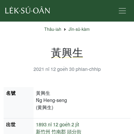
Thâu-ia̍h
Jîn-sū-kàm
黃興生
2021 nî 12 goe̍h 30
phian-chhip
名號
黃興生
N̂g Heng-seng
(黄興生)
出世
1893 nî
12 goe̍h 2 ji̍t
新竹州
竹南郡
頭分街