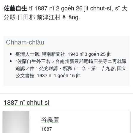
佐藤自生
tī 1887 nî 2 goe̍h 26 ji̍t chhut-sì, sī 大
分縣 日田郡 前津江村 ê lâng.
Chham-chiàu
臺灣人士鑑. 興南新聞社, 1943 nî 3 goe̍h 25 ji̍t.
"佐藤自生外三名ヲ台南州新豊郡竜崎庄長等ニ再就職
追認ノ件."
公文雑纂・昭和十二年・第二十九巻
, 国立
公文書館, 1937 nî 1 goe̍h 15 ji̍t.
1887 nî chhut-sì
谷義廉
1887