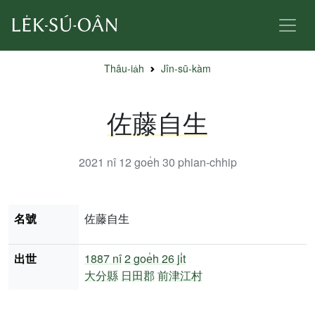
Thâu-ia̍h
Jîn-sū-kàm
佐藤自生
2021 nî 12 goe̍h 30
phian-chhip
名號
佐藤自生
出世
1887 nî
2 goe̍h 26 ji̍t
大分縣
日田郡
前津江村