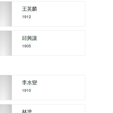
王英麟
1912
邱興讓
1905
李水變
1910
林塗