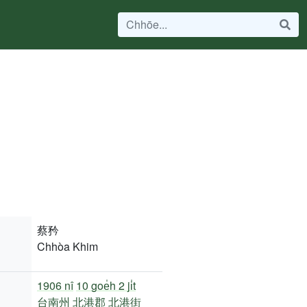
蔡矜
Chhòa Khim
1906 nî
10 goe̍h 2 ji̍t
台南州
北港郡
北港街