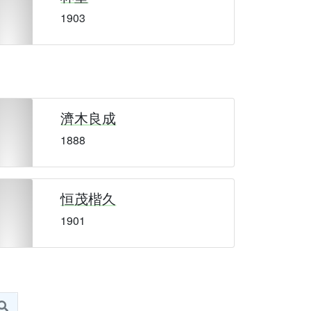
1903
濟木良成
1888
恒茂楷久
1901