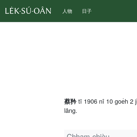
人物
日子
蔡矜
tī 1906 nî 10 goe̍h
lâng.
Chham-chiàu