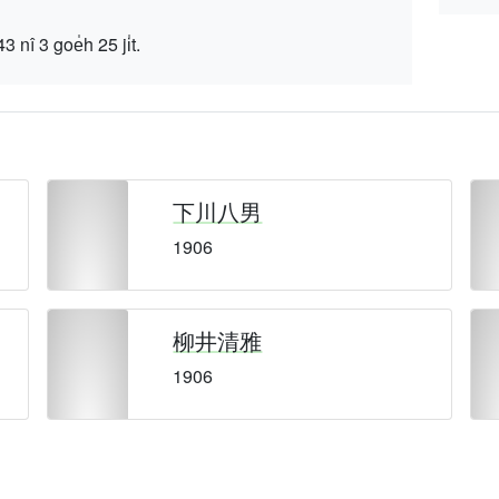
 goe̍h 25 ji̍t.
下川八男
1906
柳井清雅
1906