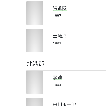
張進國
1887
王滄海
1891
北港郡
李連
1904
田川玉一郎