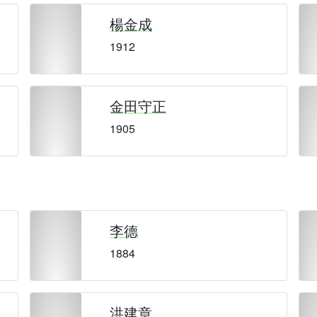
楊金成
1912
金田守正
1905
李德
1884
洪建章