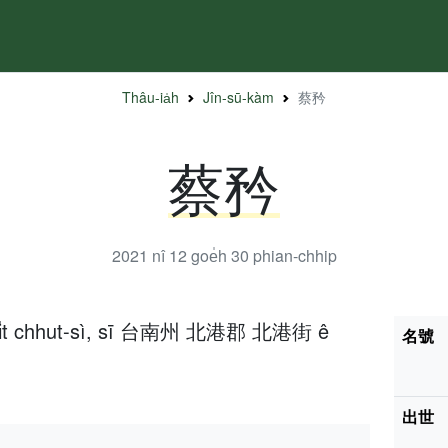
Thâu-ia̍h
Jîn-sū-kàm
蔡矜
蔡矜
2021 nî 12 goe̍h 30
phian-chhip
 2 ji̍t chhut-sì, sī 台南州 北港郡 北港街 ê
名號
出世