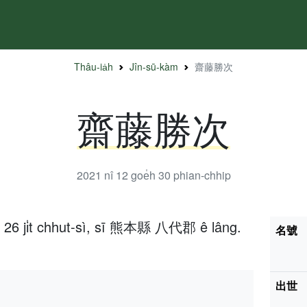
Thâu-ia̍h
Jîn-sū-kàm
齋藤勝次
齋藤勝次
2021 nî 12 goe̍h 30
phian-chhip
h 26 ji̍t chhut-sì, sī 熊本縣 八代郡 ê lâng.
名號
出世