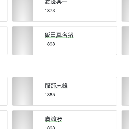
渡邊與一
1873
飯田真名猪
1898
服部末雄
1885
廣瀨涉
1898