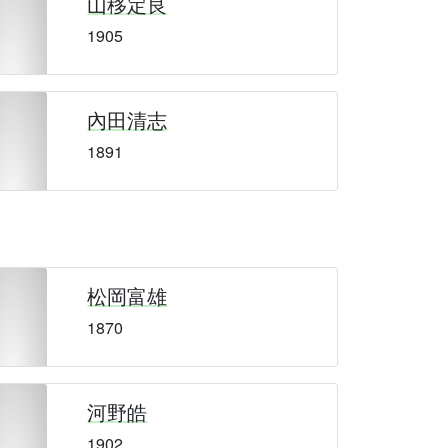
山移定良
1905
內田清志
1891
松岡富雄
1870
河野皓
1902