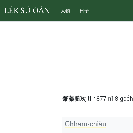
人物
日子
齋藤勝次
tī 1877 nî 8 goe̍
Chham-chiàu