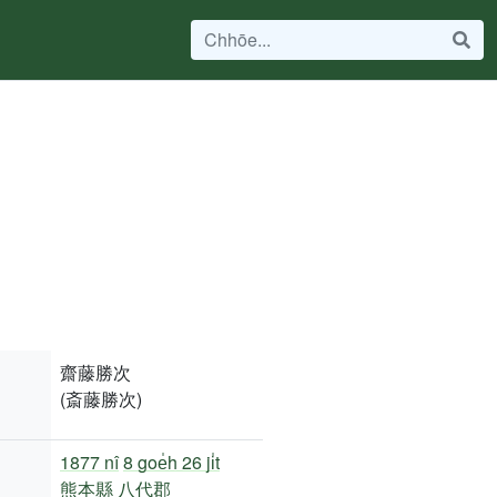
齋藤勝次
(斎藤勝次)
1877 nî
8 goe̍h 26 ji̍t
熊本縣
八代郡