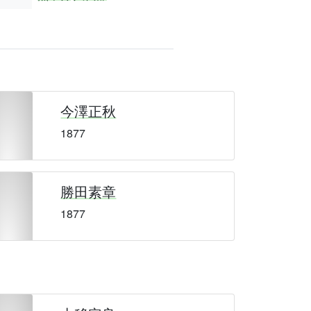
今澤正秋
1877
勝田素章
1877